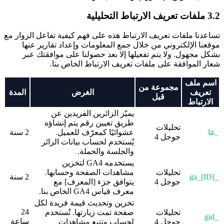
3.2 ملفات تعريف الارتباط التحليلية
تساعدنا ملفات تعريف الارتباط هذه على فهم كيفية تفاعل الزوار مع
موقعنا الإلكتروني من خلال جمع المعلومات وإعداد تقارير عنها
بشكل مجهول. ولا يتم تفعيلها إلا بعد حصولنا على موافقتك عبر
شعار الموافقة على ملفات تعريف الارتباط الخاص بنا.
اسم ملف
مجموعة من
تعريف
الغرض
المدة
قبل
الارتباط
يميّز الزائرين الفريدين عن
طريق تعيين رقم يتم إنشاؤه
تحليلات
_غا
عشوائيًا كمعرّف للعميل.
2 سنة
جوجل 4
يُستخدم لحساب بيانات الزائر
والجلسة والحملة.
يستخدمه GA4 لتخزين
تحليلات
مشاهدات الصفحة وحسابها.
_ga_[ID]
2 سنة
جوجل 4
يتوافق جزء [المعرف] مع
معرف قياس GA4 الخاص بنا.
تخزين وتحديث قيمة فريدة لكل
24
تحليلات
صفحة تمت زيارتها. تُستخدم
_gid
ساعة
جوجل 4
لحساب وتتبع مشاهدات