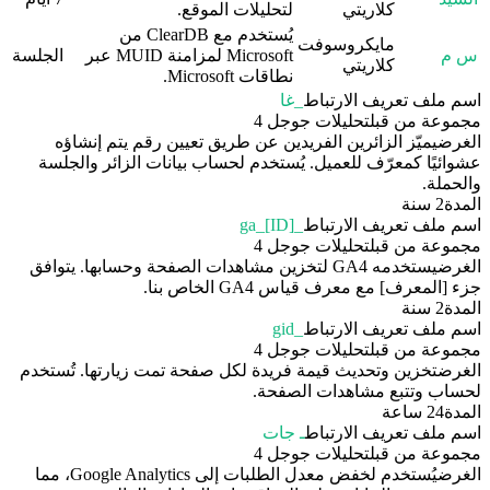
كلاريتي
لتحليلات الموقع.
يُستخدم مع ClearDB من
مايكروسوفت
س م
Microsoft لمزامنة MUID عبر
الجلسة
كلاريتي
نطاقات Microsoft.
اسم ملف تعريف الارتباط
_غا
مجموعة من قبل
تحليلات جوجل 4
الغرض
يميّز الزائرين الفريدين عن طريق تعيين رقم يتم إنشاؤه
عشوائيًا كمعرّف للعميل. يُستخدم لحساب بيانات الزائر والجلسة
والحملة.
المدة
2 سنة
اسم ملف تعريف الارتباط
_ga_[ID]
مجموعة من قبل
تحليلات جوجل 4
الغرض
يستخدمه GA4 لتخزين مشاهدات الصفحة وحسابها. يتوافق
جزء [المعرف] مع معرف قياس GA4 الخاص بنا.
المدة
2 سنة
اسم ملف تعريف الارتباط
_gid
مجموعة من قبل
تحليلات جوجل 4
الغرض
تخزين وتحديث قيمة فريدة لكل صفحة تمت زيارتها. تُستخدم
لحساب وتتبع مشاهدات الصفحة.
المدة
24 ساعة
اسم ملف تعريف الارتباط
ـ جات
مجموعة من قبل
تحليلات جوجل 4
الغرض
يُستخدم لخفض معدل الطلبات إلى Google Analytics، مما