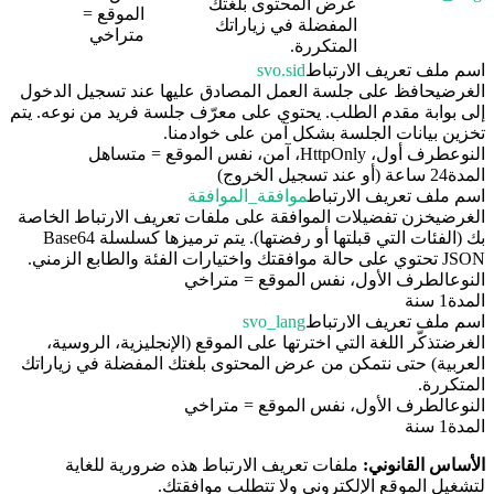
عرض المحتوى بلغتك
الموقع =
المفضلة في زياراتك
متراخي
المتكررة.
اسم ملف تعريف الارتباط
svo.sid
الغرض
يحافظ على جلسة العمل المصادق عليها عند تسجيل الدخول
إلى بوابة مقدم الطلب. يحتوي على معرّف جلسة فريد من نوعه. يتم
تخزين بيانات الجلسة بشكل آمن على خوادمنا.
النوع
طرف أول، HttpOnly، آمن، نفس الموقع = متساهل
المدة
24 ساعة (أو عند تسجيل الخروج)
اسم ملف تعريف الارتباط
موافقة_الموافقة
الغرض
يخزن تفضيلات الموافقة على ملفات تعريف الارتباط الخاصة
بك (الفئات التي قبلتها أو رفضتها). يتم ترميزها كسلسلة Base64
JSON تحتوي على حالة موافقتك واختيارات الفئة والطابع الزمني.
النوع
الطرف الأول، نفس الموقع = متراخي
المدة
1 سنة
اسم ملف تعريف الارتباط
svo_lang
الغرض
تذكّر اللغة التي اخترتها على الموقع (الإنجليزية، الروسية،
العربية) حتى نتمكن من عرض المحتوى بلغتك المفضلة في زياراتك
المتكررة.
النوع
الطرف الأول، نفس الموقع = متراخي
المدة
1 سنة
الأساس القانوني:
ملفات تعريف الارتباط هذه ضرورية للغاية
لتشغيل الموقع الإلكتروني ولا تتطلب موافقتك.