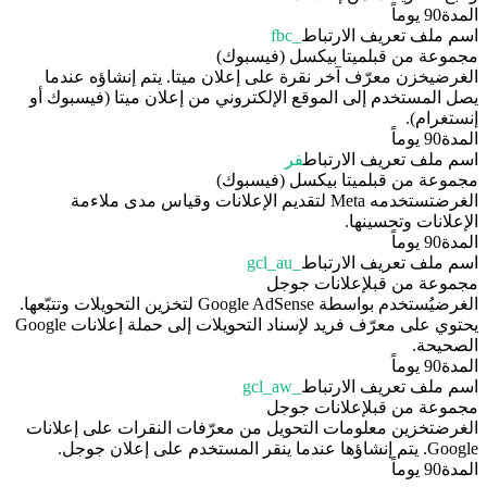
المدة
90 يوماً
اسم ملف تعريف الارتباط
_fbc
مجموعة من قبل
ميتا بيكسل (فيسبوك)
الغرض
يخزن معرّف آخر نقرة على إعلان ميتا. يتم إنشاؤه عندما
يصل المستخدم إلى الموقع الإلكتروني من إعلان ميتا (فيسبوك أو
إنستغرام).
المدة
90 يوماً
اسم ملف تعريف الارتباط
فر
مجموعة من قبل
ميتا بيكسل (فيسبوك)
الغرض
تستخدمه Meta لتقديم الإعلانات وقياس مدى ملاءمة
الإعلانات وتحسينها.
المدة
90 يوماً
اسم ملف تعريف الارتباط
_gcl_au
مجموعة من قبل
إعلانات جوجل
الغرض
يُستخدم بواسطة Google AdSense لتخزين التحويلات وتتبّعها.
يحتوي على معرّف فريد لإسناد التحويلات إلى حملة إعلانات Google
الصحيحة.
المدة
90 يوماً
اسم ملف تعريف الارتباط
_gcl_aw
مجموعة من قبل
إعلانات جوجل
الغرض
تخزين معلومات التحويل من معرّفات النقرات على إعلانات
Google. يتم إنشاؤها عندما ينقر المستخدم على إعلان جوجل.
المدة
90 يوماً