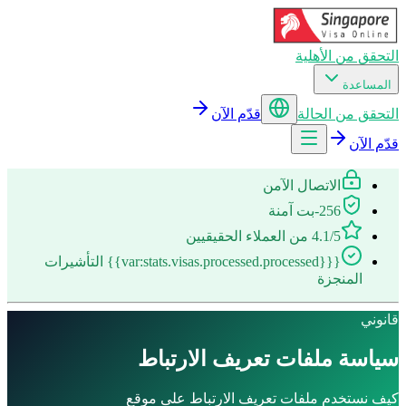
التحقق من الأهلية
المساعدة
التحقق من الحالة
قدّم الآن
قدّم الآن
الاتصال الآمن
256-بت آمنة
4.1/5 من العملاء الحقيقيين
{{{var:stats.visas.processed.processed}} التأشيرات
المنجزة
قانوني
سياسة ملفات تعريف الارتباط
كيف نستخدم ملفات تعريف الارتباط على موقع