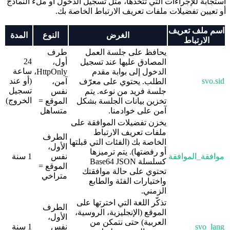
استجابةً للإجراءات التي تتخذها، مثل تسجيل الدخول أو ملء النماذج
أو تعيين تفضيلات ملفات تعريف الارتباط الخاصة بك.
اسم ملف تعريف
الغرض
النوع
المدة
الارتباط
يحافظ على جلسة العمل
طرف
24
المصادق عليها عند تسجيل
أول،
ساعة
الدخول إلى بوابة مقدم
HttpOnly،
svo.sid
(أو عند
الطلب. يحتوي على معرّف
آمن،
تسجيل
جلسة فريد من نوعه. يتم
نفس
الخروج)
تخزين بيانات الجلسة بشكل
الموقع =
آمن على خوادمنا.
متساهل
يخزن تفضيلات الموافقة على
ملفات تعريف الارتباط
الطرف
الخاصة بك (الفئات التي قبلتها
الأول،
أو رفضتها). يتم ترميزها
موافقة_الموافقة
نفس
1 سنة
كسلسلة Base64 JSON
الموقع =
تحتوي على حالة موافقتك
متراخي
واختيارات الفئة والطابع
الزمني.
تذكّر اللغة التي اخترتها على
الطرف
الموقع (الإنجليزية، الروسية،
الأول،
العربية) حتى نتمكن من
svo_lang
نفس
1 سنة