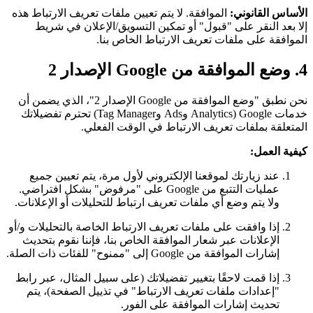
الأساس القانوني:
الموافقة. لا يتم تعيين ملفات تعريف الارتباط هذه
إلا بعد النقر على "قبول" أو تمكين التسويق/الإعلان في شريط
الموافقة على ملفات تعريف الارتباط الخاص بنا.
4. وضع الموافقة من Google الإصدار 2
نحن نطبق "وضع الموافقة من Google الإصدار 2"، الذي يضمن أن
خدمات Google (Analytics وAds وTag Manager) تحترم تفضيلاتك
المتعلقة بملفات تعريف الارتباط في الوقت الفعلي.
كيفية العمل:
عند زيارتك لموقعنا الإلكتروني لأول مرة، يتم تعيين جميع
عمليات التتبع من Google على "مرفوض" بشكل افتراضي.
ولا يتم وضع أي ملفات تعريف ارتباط للتحليلات أو الإعلانات.
إذا وافقت على ملفات تعريف الارتباط الخاصة بالتحليلات و/أو
الإعلانات عبر شعار الموافقة الخاص بنا، فإننا نقوم بتحديث
إشارات الموافقة من Google إلى "ممنوح" للفئات ذات الصلة.
إذا قمت لاحقًا بتغيير تفضيلاتك (على سبيل المثال، عبر رابط
"إعدادات ملفات تعريف الارتباط" في تذييل الصفحة)، يتم
تحديث إشارات الموافقة على الفور.