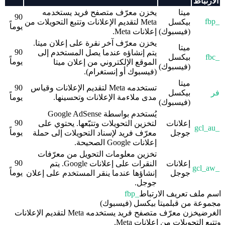
الارتباط
ميتا
يخزن معرّف متصفح فريد يستخدمه
90
_fbp
بيكسل
Meta لتقديم الإعلانات وتتبع التحويلات من
يوماً
(فيسبوك)
إعلانات Meta.
يخزن معرّف آخر نقرة على إعلان ميتا.
ميتا
90
يتم إنشاؤه عندما يصل المستخدم إلى
_fbc
بيكسل
يوماً
الموقع الإلكتروني من إعلان ميتا
(فيسبوك)
(فيسبوك أو إنستغرام).
ميتا
تستخدمه Meta لتقديم الإعلانات وقياس
90
فر
بيكسل
مدى ملاءمة الإعلانات وتحسينها.
يوماً
(فيسبوك)
يُستخدم بواسطة Google AdSense
90
إعلانات
لتخزين التحويلات وتتبّعها. يحتوي على
_gcl_au
يوماً
جوجل
معرّف فريد لإسناد التحويلات إلى حملة
إعلانات Google الصحيحة.
تخزين معلومات التحويل من معرّفات
90
إعلانات
النقرات على إعلانات Google. يتم
_gcl_aw
يوماً
جوجل
إنشاؤها عندما ينقر المستخدم على إعلان
جوجل.
اسم ملف تعريف الارتباط
_fbp
مجموعة من قبل
ميتا بيكسل (فيسبوك)
الغرض
يخزن معرّف متصفح فريد يستخدمه Meta لتقديم الإعلانات
وتتبع التحويلات من إعلانات Meta.