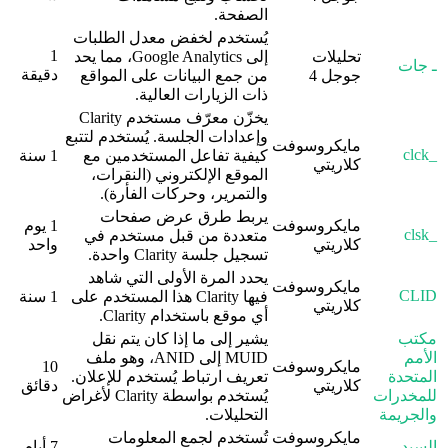
الصفحة.
يُستخدم لخفض معدل الطلبات
1
تحليلات
إلى Google Analytics، مما يحد
ـ جات
دقيقة
جوجل 4
من جمع البيانات على المواقع
ذات الزيارات العالية.
يخزّن معرّف مستخدم Clarity
وإعدادات الجلسة. يُستخدم لتتبع
مايكروسوفت
_clck
كيفية تفاعل المستخدمين مع
1 سنة
كلاريتي
الموقع الإلكتروني (النقرات،
والتمرير، وحركات الفأرة).
يربط طرق عرض صفحات
مايكروسوفت
1 يوم
_clsk
متعددة من قبل مستخدم في
كلاريتي
واحد
تسجيل جلسة Clarity واحدة.
يحدد المرة الأولى التي شاهد
مايكروسوفت
CLID
فيها Clarity هذا المستخدم على
1 سنة
كلاريتي
أي موقع باستخدام Clarity.
مكتب
يشير إلى ما إذا كان يتم نقل
الأمم
MUID إلى ANID، وهو ملف
مايكروسوفت
10
المتحدة
تعريف ارتباط يُستخدم للإعلان.
كلاريتي
دقائق
للمخدرات
يُستخدم بواسطة Clarity لأغراض
والجريمة
التحليلات.
مايكروسوفت
تُستخدم لجمع المعلومات
السيد
7 أيام