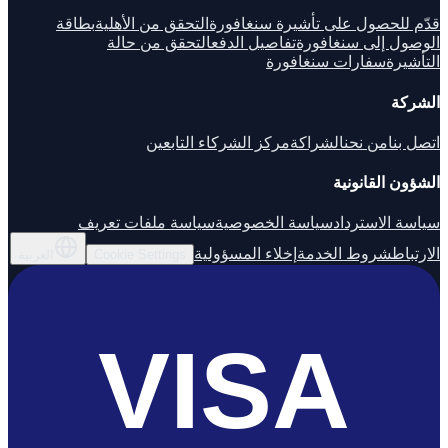
قدّم للحصول على تأشيرة سنغافورة
التحقق من الأهلية
بطاقة
الوصول إلى سنغافورة
تفاصيل الدفع
التحقق من حالة
التأشيرة
سفارات سنغافورة
الشركة
اتصل بنا
من نحن
الشراكة
مركز الشركاء التابعين
الشؤون القانونية
سياسة الاسترداد
سياسة الخصوصية
سياسة ملفات تعريف
الارتباط
شروط الخدمة
إخلاء المسؤولية
Cookie Settings
العربية
VISA