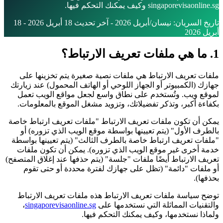
singaporevisaonline.sg وكيف يمكنك التحكم فيها.
تاريخ السريان: نيسان/أبريل 2026 - آخر تحديث 18 أبريل 2026 - 18
أبريل 2026
1. ما هي ملفات تعريف الارتباط؟
ملفات تعريف الارتباط هي ملفات نصية صغيرة يتم تخزينها على
جهازك (الكمبيوتر أو الجهاز اللوحي أو الهاتف المحمول) عند زيارتك
لموقع ويب. وتُستخدم على نطاق واسع لجعل مواقع الويب تعمل
بكفاءة أكبر، وتذكر تفضيلاتك، وتزويد مشغل الموقع بالمعلومات.
يمكن أن تكون ملفات تعريف الارتباط "ملفات تعريف ارتباط خاصة
بالطرف الأول" (يتم تعيينها بواسطة موقع الويب الذي تزوره) أو
"ملفات تعريف ارتباط خاصة بالطرف الثالث" (يتم تعيينها بواسطة
خدمة أخرى غير موقع الويب الذي تزوره). يمكن أن تكون ملفات
تعريف الارتباط أيضًا ملفات "جلسة" (يتم حذفها عند إغلاق المتصفح)
أو ملفات "دائمة" (تظل على جهازك لفترة محددة أو حتى تقوم
بحذفها).
توضح سياسة ملفات تعريف الارتباط هذه ملفات تعريف الارتباط
والتقنيات المماثلة التي نستخدمها على
singaporevisaonline.sg
،
ولماذا نستخدمها، وكيف يمكنك التحكم فيها.