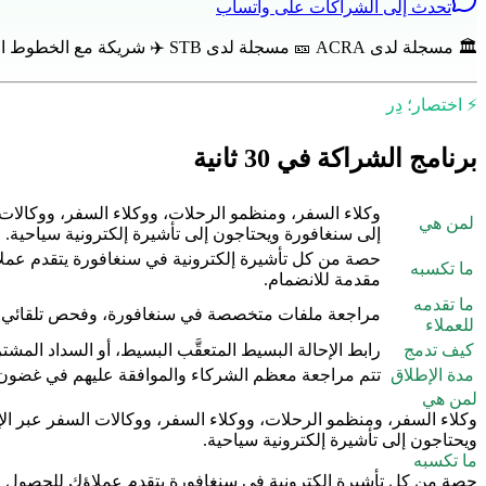
تحدث إلى الشراكات على واتساب
🏛️ مسجلة لدى ACRA 🎫 مسجلة لدى STB ✈️ شريكة مع الخطوط الجوية السنغافورية 🏨 شريكة مع
⚡ اختصار؛ دِر
برنامج الشراكة في 30 ثانية
وكلاء السفر، ومنظمو الرحلات، ووكلاء السفر، ووكالات
لمن هي
إلى سنغافورة ويحتاجون إلى تأشيرة إلكترونية سياحية.
حصة من كل تأشيرة إلكترونية في سنغافورة يتقدم عملاؤ
ما تكسبه
مقدمة للانضمام.
ما تقدمه
مراجعة ملفات متخصصة في سنغافورة، وفحص تلقائي لجوازات السفر، ومعدل نجاح بنسبة 98%، ودعم واتساب بالل
للعملاء
كيف تدمج
رابط الإحالة البسيط المتعقَّب البسيط، أو السداد المش
مدة الإطلاق
تتم مراجعة معظم الشركاء والموافقة عليهم في غضون 
لمن هي
وكلاء السفر، ومنظمو الرحلات، ووكلاء السفر، ووكالات السفر عبر ا
ويحتاجون إلى تأشيرة إلكترونية سياحية.
ما تكسبه
حصة من كل تأشيرة إلكترونية في سنغافورة يتقدم عملاؤك للحصول علي