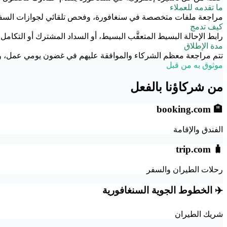
ما تقدمه للعملاء
مراجعة ملفات متخصصة في سنغافورة، وفحص تلقائي لجوازات السفر، ومعدل نجاح بنسبة 98%، ودعم واتساب باللغات الإنجليزية والروسية و
كيف تدمج
رابط الإحالة البسيط المتعقَّب البسيط، أو السداد المشترك أو التكام
مدة الإطلاق
تتم مراجعة معظم الشركاء والموافقة عليهم في غضون يومي عمل، وي
موثوق به من قبل
من شركاؤنا بالفعل
🏨 booking.com
الفندق والإقامة
🧳 trip.com
رحلات الطيران والسفر
✈️ الخطوط الجوية السنغافورية
شريك الطيران