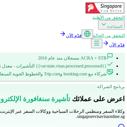
التحقق من الأهلية
المساعدة
التحقق من الحالة
قدّم الآن
قدّم الآن
ACRA + STB مسجلان منذ عام 2016
{{var:stats.visas.processed.processed}} التأشيرات - معدل نجاح 98%
شركاء مع booking.com وTrip.com والخطوط الجوية السنغافورية
برنامج الشراكة
اعرض على عملائك
تأشيرة سنغافورة الإلكترون
وكلاء السفر ومنظمي الرحلات السياحية ووكالات السفر عبر الإنترنت
singaporevisavisaonline.sg.