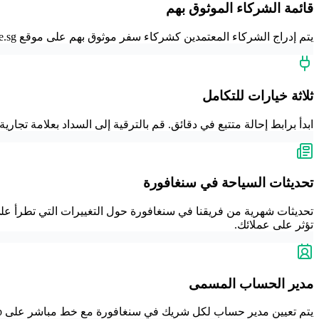
قائمة الشركاء الموثوق بهم
يتم إدراج الشركاء المعتمدين كشركاء سفر موثوق بهم على موقع singaporevisaonline.sg، مما يمنح شركتك عرضًا مستمرًا للعملاء الذين يبحثون بنشاط عن خيارات التأشيرة الإلكترونية السنغافورية.
ثلاثة خيارات للتكامل
ابدأ برابط إحالة متتبع في دقائق. قم بالترقية إلى السداد بعلامة تجار
تحديثات السياحة في سنغافورة
تحديثات شهرية من فريقنا في سنغافورة حول التغييرات التي تطرأ على 
تؤثر على عملائك.
مدير الحساب المسمى
يتم تعيين مدير حساب لكل شريك في سنغافورة مع خط مباشر على WhatsApp. لا يوجد نظام لإصدار التذاكر، ولا فرز مركز اتصال من المستوى الأول، ولا روبوتات دردشة موجهة إلى المنطقة.