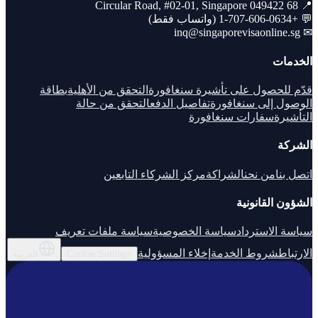
📍 68 Circular Road, #02-01, Singapore 049422
💬 +1-707-606-0634 (واتساب فقط)
inq@singaporevisaonline.sg
✉
الخدمات
قدّم للحصول على تأشيرة سنغافورة
التحقق من الأهلية
بطاقة
الوصول إلى سنغافورة
تفاصيل الدفع
التحقق من حالة
التأشيرة
سفارات سنغافورة
الشركة
اتصل بنا
من نحن
الشراكة
مركز الشركاء التابعين
الشؤون القانونية
سياسة الاسترداد
سياسة الخصوصية
سياسة ملفات تعريف
الارتباط
شروط الخدمة
إخلاء المسؤولية
Cookie Settings
العربية