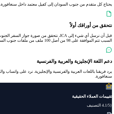
يحتاج كل متقدم من جنوب السودان إلى كفيل معتمد داخل سنغافورة. مكتبنا المرخص في سنغافورة في 68 Circular Road هو ذلك الكف
نتحقق من أوراقك أولاً
قبل أن نرسل أي شيء إلى ICA، نتحقق من صور
السبب تتم الموافقة على 98 من أصل 100 ملف من ملفات جنوب السودان.
دعم اللغة الإنجليزية والعربية والفرنسية
سنغافورة.
تقييمات العملاء الحقيقية
{4.1/5 التصنيف