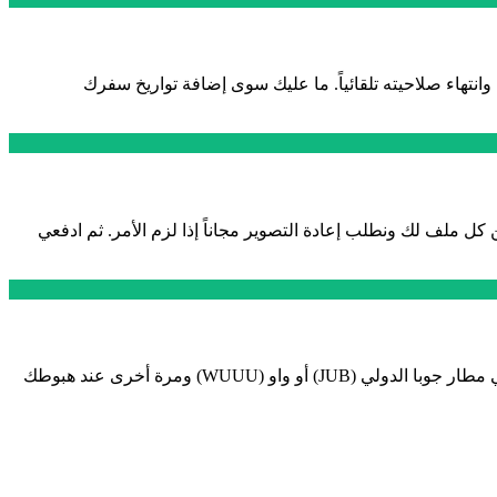
تهاء صلاحيته تلقائياً. ما عليك سوى إضافة تواريخ سفرك
ملف لك ونطلب إعادة التصوير مجاناً إذا لزم الأمر. ثم ادفعي
عندما تتم الموافقة على تأشيرتك، تصل إلى بريدك الإلكتروني. اطبع نسخة ملونة واحتفظ بها أيضاً على هاتفك. أظهرها عند تسجيل الوصول في مطار جوبا الدولي (JUB) أو واو (WUUU) ومرة أخرى عند هبوطك