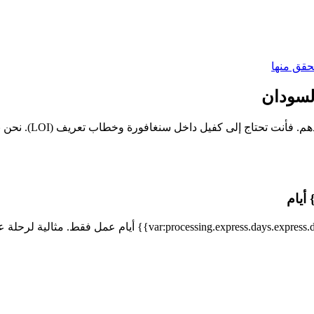
لا يمكن للمسافرين 
اختر خيار Express واحصل على تأشيرتك الإلكترونية في غضون {{ss.days