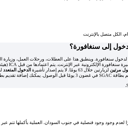
دخول إلى سنغافورة؟
خول سنغافورة. وينطبق هذا على العطلات، ورحلات العمل، وزيارة العائ
ول مرتين
لزيارتين خلال 63 يومًا. لا يتم إصدار تأشيرة
الدخول المتعدد
لح
يارية عند الدفع مقابل رسوم رمزية.
عدم وجود وجود قنصلية في جنوب السودان. العملية بأكملها تتم عبر ال