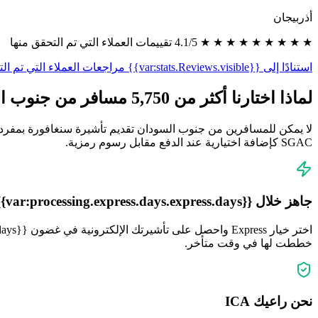
أذربيجان
★ ★ ★ ★ ★ ★ ★ ★ ★ 4.1/5 تقييمات العملاء التي تم التحقق منها
استنادًا إلى {{var:stats.Reviews.visible}} مراجعات العملاء التي تم التحقق منها
لماذا اختارنا أكثر من 5,750 مسافر من جنوب السودان
SGAC كإضافة اختيارية عند الدفع مقابل رسوم رمزية.
جاهز خلال {{var:processing.express.days.express.days}} أيام
خططت لها في وقت متأخر.
نحن راعيك ICA