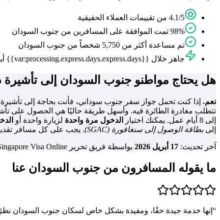
4.1/5 من تقييمات العملاء الحقيقية
98% تمت الموافقة على المسافرين من جنوب السودان
تم مساعدة أكثر من 5,750 شخصاً من جنوب السودان
جاهز خلال {{var:processing.express.days.express.days}} أيام، الكل متصل بالإنترنت
هل يحتاج مواطنو جنوب السودان إلى تأشيرة 
نعم.
إذا كنت تحمل جواز سفر جنوب سوداني، فأنت بحاجة إلى تأشيرة لد
إلى 8 أيام عمل. يمكنك اختيار
الدخول مرة واحدة
لزيارة واحدة أو
الدخ
إلى
بطاقة الوصول إلى سنغافورة (SGAC)
. يجب على كل مسافر تقديم بطاقة SGAC في غضون 3 يومًا قبل الوصول. يمكنك إضافة تقديم بطاقة SGAC كإضافة اخت
آخر تحديث:
17 أبريل 2026
بواسطة فريق تحرير Singapore Visa Online.
ما يقوله المسافرون من جنوب السودان عنا
“
إنها خدمة جيدة حقًا، ومفيدة بشكل خاص لسكان جنوب السودان نظرًا ل