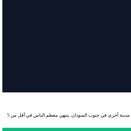
فقط 3 خطوات سهلة، كلها عبر الإنترنت، مع مسح ذكي لجواز السفر. يمكنك تقديم الطلب من جوبا أو واو أو ملكال أو ياي أو أويل أو بور أو أي مدينة أخرى في جنوب السودان. ينتهي معظم الناس في أقل من 5