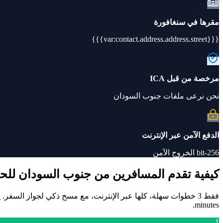
مقرها في سنغافورة
{{{var:contact.address.address.street}}}
مرخصة من قبل ICA
نحن نرعى ملفات جنوب السودان
الدفع الآمن عبر الإنترنت
256-bit الخروج الآمن
كيفية تقدم المسافرين من جنوب السودان للحص
minutes.
1