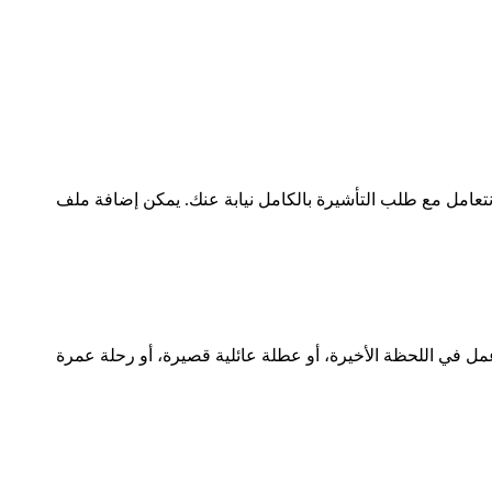
من جنوب السودان تقديم تأشيرة سنغافورة بمفردهم. فأنت تحتاج إلى كفيل داخل سنغافورة وخطاب تعريف (LOI). نحن نتعامل مع طلب التأشيرة بالكامل نيابة عنك. يمكن إضافة ملف
var:processing.express.days.expre}} أيام عمل فقط. مثالية لرحلة عمل في اللحظة الأخيرة، أو عطلة عائلية قصيرة، أو رحلة عمرة