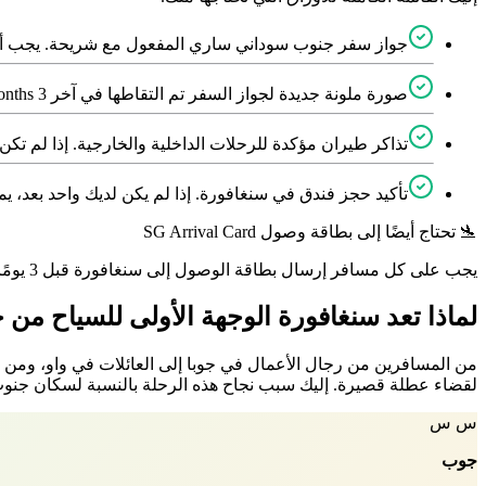
جواز سفر جنوب سوداني ساري المفعول مع شريحة. يجب أن يكون صالحاً لمدة لا تقل عن 6 months بعد يوم وص
صورة ملونة جديدة لجواز السفر تم التقاطها في آخر 3 months. الحجم {{var{var:stats.photo.photo.dimensions}}. خلفية بيضاء سادة. لا بأس بالحجاب، طالما يمكننا رؤية وجهك بالكامل.
تذاكر طيران مؤكدة للرحلات الداخلية والخارجية. إذا لم تكن 
تأكيد حجز فندق في سنغافورة. إذا لم يكن لديك واحد بعد، يم
🛬 تحتاج أيضًا إلى بطاقة وصول SG Arrival Card
يجب على كل مسافر إرسال بطاقة الوصول إلى سنغافورة قبل 3 يومًا من الهبوط. يمكنك إضافة خدمة تقديم بطاقة الوصول إلى سنغافورة (SGAC) كإضافة اختيارية عند الدفع مقابل رسوم رمزية.
لماذا تعد سنغافورة الوجهة الأولى للسياح من
من المسافرين من رجال الأعمال في جوبا إلى العائلات في واو، ومن
لقضاء عطلة قصيرة. إليك سبب نجاح هذه الرحلة بالنسبة لسكان جنوب
س س
جوب