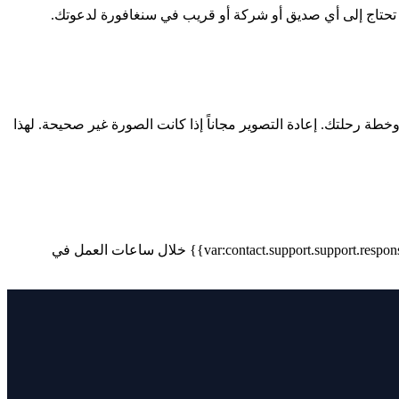
ن ظل)، وخطة رحلتك. إعادة التصوير مجاناً إذا كانت الصورة غير صحيحة. لهذا
يرد فريقنا باللغات العربية والفرنسية والإنجليزية. نرد على واتساب والبريد الإلكتروني والهاتف. ترد معظم الردود الأولى في أقل من {{var:contact.support.support.response.time}} خلال ساعات العمل في