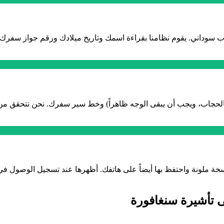
وداني. يقوم نظامنا بقراءة اسمك وتاريخ ميلادك ورقم جواز سفرك وان
جاب، ويجب أن يبقى الوجه ظاهراً) وخط سير سفرك. نحن نتحقق من كل 
 تأشيرة سنغافورة