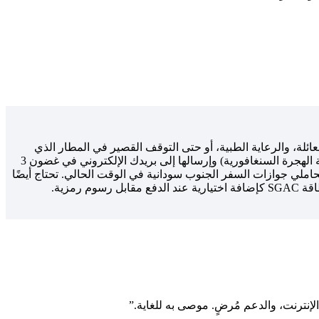
لة، والرعاية الطبية، أو حتى التوقف القصير في المطار الذي
تتطلب مغادرة الطائرة فيه. وأسهل طريقة حاليًا هي الحصول على تأشيرة سنغافورة الإلكترونية عبر الإنترنت. يتم اعتمادها من قبل ICA (هيئة الهجرة السنغافورية) وإرسالها إلى بريدك الإلكتروني في غضون 3
املي جوازات السفر الجنوب سودانية في الوقت الحالي. تحتاج أيضًا
إنترنت، والدعم مُرضٍ. موصى به للغاية.
”