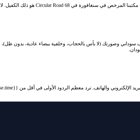
يل. لا تحتاج إلى أي صديق أو شركة أو قريب في سنغافورة لدعوتك.
ة جواز السفر الجنوب سوداني وصورتك (لا بأس بالحجاب، وخلفية بيضاء عادية، بدو