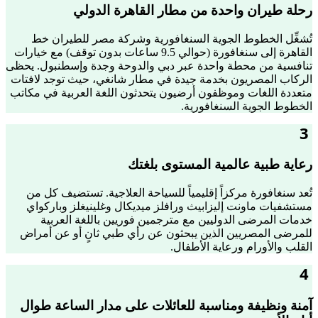
رحلة طيران واحدة من مطار القاهرة الدولي
تُشغِّل الخطوط الجوية السنغافورية وشركة مصر للطيران خط
القاهرة إلى سنغافورة (حوالي 9.5 ساعات بدون توقف) مع خيارات
تنافسية من محطة واحدة عبر دبي والدوحة وجدة وإسطنبول. يحظى
الركاب المصريون بخدمة جيدة في مطار شانغي، حيث توجد لافتات
متعددة اللغات وموظفون أرضيون يتحدثون اللغة العربية في مكاتب
الخطوط الجوية السنغافورية.
3
رعاية طبية عالمية المستوى بلغتك
تُعد سنغافورة مركزاً إقليمياً للسياحة العلاجية. تستضيف كل من
مستشفيات ماونت إليزابيث ورافلز ميديكال وغلينيغلز وباركواي
خدمات المرضى الدوليين مع مترجمين فوريين باللغة العربية
للمرضى المصريين الذين يبحثون عن رأي طبي ثانٍ أو عن أمراض
القلب والأورام ورعاية الأطفال.
4
آمنة ونظيفة ومناسبة للعائلات على مدار الساعة طوال