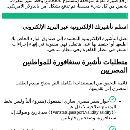
ارفع صورة ملونة متوافقة (مسموح بالحجاب) وخط سير سفرك.
نتحقق من كل شيء مسبقاً، ثم تدفع بشكل آمن بالدولار الأمريكي.
3
استلم تأشيرتك الإلكترونية عبر البريد الإلكتروني
تصل التأشيرة الإلكترونية المعتمدة إلى صندوق الوارد الخاص بك.
اطبعها أو احتفظ بها على هاتفك، فهي مقبولة في إنهاء إجراءات
السفر في مطار القاهرة وفي مطار شانغي.
متطلبات تأشيرة سنغافورة للمواطنين
المصريين
قائمة التحقق من المستندات الكاملة التي يحتاج مقدم الطلب
المصري إلى تقديمها.
جواز سفر مصري ساري المفعول (مقروء آلياً وليس بخط
اليد) مع صلاحية لا تقل عن
{{var:stats.passport.validity.saidity}} بعد تاريخ وصولك إلى
سنغافورة، وصفحتين فارغتين.