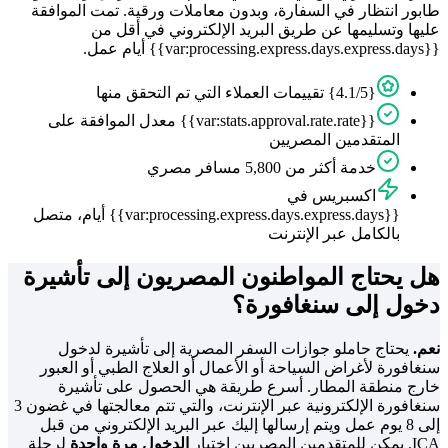
طابور انتظار في السفارة، وبدون معاملات ورقية. تمت الموافقة
عليها وتسليمها عن طريق البريد الإلكتروني في أقل من
{{var:processing.express.days.express.days}} أيام عمل.
{4.1/5} تقييمات العملاء التي تم التحقق منها
{{var:stats.approval.rate.rate}} معدل الموافقة على
المتقدمين المصريين
خدمة أكثر من 5,800 مسافر مصري
اكسبريس في
{{var:processing.express.days.express.days}} أيام، متصل
بالكامل عبر الإنترنت
هل يحتاج المواطنون المصريون إلى تأشيرة
دخول إلى سنغافورة؟
نعم.
يحتاج حاملو جوازات السفر المصرية إلى تأشيرة لدخول
سنغافورة لأغراض السياحة أو الأعمال أو العلاج الطبي أو العبور
خارج منطقة المطار. أسرع طريقة هي الحصول على تأشيرة
سنغافورة الإلكترونية عبر الإنترنت، والتي تتم معالجتها في غضون 3
إلى 8 يوم عمل ويتم إرسالها إليك عبر البريد الإلكتروني من قبل
ICA. يمكن للمتقدمين المصريين اختيار
الدخول مرة واحدة
لرحلة