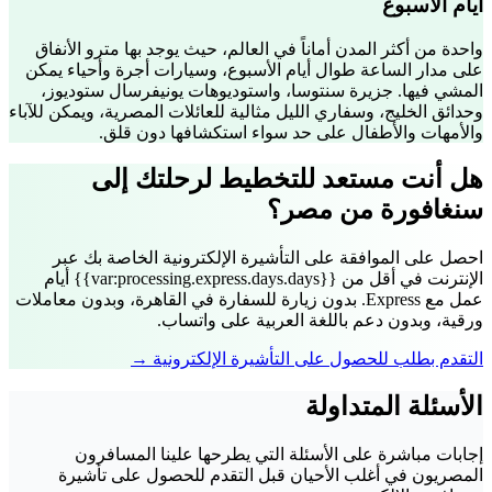
أيام الأسبوع
واحدة من أكثر المدن أماناً في العالم، حيث يوجد بها مترو الأنفاق
على مدار الساعة طوال أيام الأسبوع، وسيارات أجرة وأحياء يمكن
المشي فيها. جزيرة سنتوسا، واستوديوهات يونيفرسال ستوديوز،
وحدائق الخليج، وسفاري الليل مثالية للعائلات المصرية، ويمكن للآباء
والأمهات والأطفال على حد سواء استكشافها دون قلق.
هل أنت مستعد للتخطيط لرحلتك إلى
سنغافورة من مصر؟
احصل على الموافقة على التأشيرة الإلكترونية الخاصة بك عبر
الإنترنت في أقل من {{var:processing.express.days.days}} أيام
عمل مع Express. بدون زيارة للسفارة في القاهرة، وبدون معاملات
ورقية، وبدون دعم باللغة العربية على واتساب.
التقدم بطلب للحصول على التأشيرة الإلكترونية →
الأسئلة المتداولة
إجابات مباشرة على الأسئلة التي يطرحها علينا المسافرون
المصريون في أغلب الأحيان قبل التقدم للحصول على تأشيرة