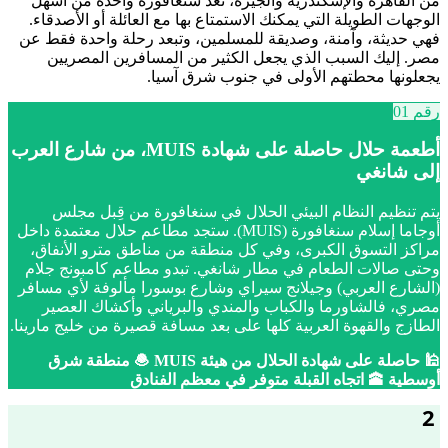
من القاهرة والإسكندرية والجيزة، تُعدّ سنغافورة واحدة من أسهل
الوجهات الطويلة التي يمكنك الاستمتاع بها مع العائلة أو الأصدقاء.
فهي حديثة، وآمنة، وصديقة للمسلمين، وتبعد رحلة واحدة فقط عن
مصر. إليك السبب الذي يجعل الكثير من المسافرين المصريين
يجعلونها محطتهم الأولى في جنوب شرق آسيا.
رقم 01
أطعمة حلال حاصلة على شهادة MUIS، من شارع العرب
إلى شانغي
يتم تنظيم النظام البيئي الحلال في سنغافورة من قِبل مجلس
أوجاما إسلام سنغافورة (MUIS). ستجد مطاعم حلال معتمدة داخل
مراكز التسوق الكبرى، وفي كل منطقة من مناطق مترو الأنفاق،
وحتى صالات الطعام في مطار شانغي. تبدو مطاعم كامبونج جلام
(الشارع العربي) وجيلانج سيراي وشارع بوسورا مألوفة لأي مسافر
مصري، فالشاورما والكباب والمندي والبرياني وأكشاك العصير
الطازج والقهوة العربية كلها على بعد مسافة قصيرة من خليج مارينا.
🕌 حاصلة على شهادة الحلال من هيئة MUIS 🧆 منطقة شرق
أوسطية 🕋 اتجاه القبلة متوفر في معظم الفنادق
2