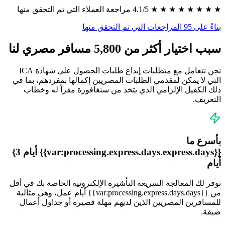
★ ★ ★ ★ ★ ★ ★ ★ 4.1/5 مراجعة العملاء التي تم التحقق منها
بناءً على 95 المراجعات التي تم التحقق منها
سبب اختيار أكثر من 5,800 مسافر مصري لنا
نحن نتعامل مع متطلبات إيداع طلبات الحصول على شهادة ICA
التي لا يمكن لمقدمي الطلبات المصريين إكمالها بمفردهم، بما في
ذلك الكفيل الإلزامي الذي يتخذ من سنغافورة مقراً له وخطاب
التعريف.
بأسرع ما
{{var:processing.express.days.express.days}} أيام 3}
أيام
توفر لك المعالجة السريعة التأشيرة الإلكترونية الخاصة بك في أقل
من {{var:processing.express.days.days}} أيام عمل، وهي مثالية
للمسافرين المصريين الذين لديهم مهلة قصيرة أو جداول أعمال
ضيقة.