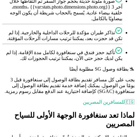
صورة ملونة حديثة بحجم جواز السفر تم التقاطها خلال
آخر 3 months، {{var:stats.photo.dimensions.photo.org}}،
خلفية بيضاء عادية. يُسمح بالحجاب شريطة أن يكون الوجه
بيضاويًا بالكامل.
تذاكر طيران مؤكدة للرحلات الداخلية والخارجية. إذا لم
تكن قد حجزت بعد، يمكننا ترتيب مسارات الرحلات المؤقتة.
تأكيد حجز فندق في سنغافورة لكامل مدة الإقامة. إذا لم
يكن لديك حجز حتى الآن، يمكننا ترتيب الحجوزات لك.
🛬 بطاقة وصول SG مطلوبة أيضًا
يجب على كل مسافر تقديم بطاقة الوصول إلى سنغافورة قبل 3
يومًا من الوصول. يمكنك إضافة خدمة تقديم بطاقة الوصول إلى
سنغافورة (SGAC) كإضافة اختيارية عند الدفع مقابل رسوم رمزية.
🇪🇬
للمسافرين المصريين
لماذا تعد سنغافورة الوجهة الأولى للسياح
المصريين