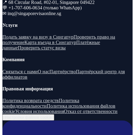
📍 68 Circular Road, #02-01, Singapore 049422
💬 +1-707-606-0634 (только WhatsApp)
✉
inq@singaporevisaonline.sg
Услуги
Подать заявку на визу в Сингапур
Проверить право на
получение
Карта въезда в Сингапур
Платёжные
данные
Проверить статус визы
Компания
Связаться с нами
О нас
Партнёрство
Партнёрский центр для
аффилиатов
Правовая информация
Политика возврата средств
Политика
конфиденциальности
Политика использования файлов
cookie
Условия использования
Отказ от ответственности
Настройки файлов cookie