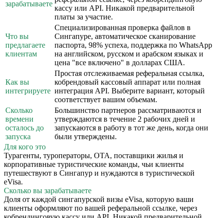
зарабатываете
кассу или API. Никакой предварительной
платы за участие.
Специализированная проверка файлов в
Что вы
Сингапуре, автоматическое сканирование
предлагаете
паспорта, 98% успеха, поддержка по WhatsApp
клиентам
на английском, русском и арабском языках и
цена "все включено" в долларах США.
Простая отслеживаемая реферальная ссылка,
Как вы
кобрендовый кассовый аппарат или полная
интегрируете
интеграция API. Выберите вариант, который
соответствует вашим объемам.
Сколько
Большинство партнеров рассматриваются и
времени
утверждаются в течение 2 рабочих дней и
осталось до
запускаются в работу в тот же день, когда они
запуска
были утверждены.
Для кого это
Турагенты, туроператоры, OTA, поставщики жилья и
корпоративные туристические команды, чьи клиенты
путешествуют в Сингапур и нуждаются в туристической
eVisa.
Сколько вы зарабатываете
Доля от каждой сингапурской визы eVisa, которую ваши
клиенты оформляют по вашей реферальной ссылке, через
кобрендинговую кассу или API. Никакой предварительной