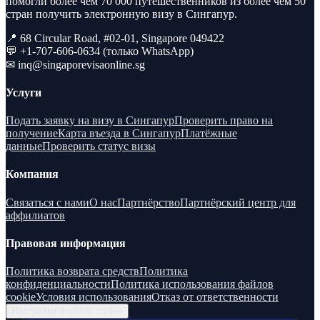
помогли более чем 70 000 путешественников из более чем 50
стран получить электронную визу в Сингапур.
📍 68 Circular Road, #02-01, Singapore 049422
💬 +1-707-606-0634 (только WhatsApp)
✉
inq@singaporevisaonline.sg
Услуги
Подать заявку на визу в Сингапур
Проверить право на
получение
Карта въезда в Сингапур
Платёжные
данные
Проверить статус визы
Компания
Связаться с нами
О нас
Партнёрство
Партнёрский центр для
аффилиатов
Правовая информация
Политика возврата средств
Политика
конфиденциальности
Политика использования файлов
cookie
Условия использования
Отказ от ответственности
Настройки файлов cookie