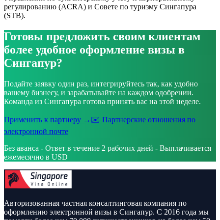
регулированию (ACRA) и Совете по туризму Сингапура
(STB).
Готовы предложить своим клиентам
более удобное оформление визы в
Сингапур?
Подайте заявку один раз, интегрируйтесь так, как удобно
вашему бизнесу, и зарабатывайте на каждом одобрении.
Команда из Сингапура готова принять вас на этой неделе.
Применить к партнеру →
✉️ Партнерские отношения по
электронной почте
Без аванса - Ответ в течение 2 рабочих дней - Выплачивается
ежемесячно в USD
Авторизованная частная консалтинговая компания по
оформлению электронной визы в Сингапур. С 2016 года мы