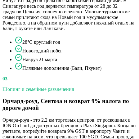
минус 10 градусов Цельсия с короткими серыми днями. В
Сингапуре весь год держится температура от 28 до 32
градусов Цельсия, солнечно и зелено. Многие туркменские
семьи прилетают сюда на Новый год и мусульманское
Рождество, а на обратном пути добавляют пляжный отдых на
Бали, Пхукете или Лангкави.
28°C круглый год
Новогодний побег
Навруз 21 марта
Пляжные дополнения (Бали, Пхукет)
03
Шопинг и семейные развлечения
Орчард-роуд, Сентоза и возврат 9% налога по
дороге домой
Орчард-роуд - это 2,2 км торговых центров, от роскошных в
ION Orchard до доступных брендов в Plaza Singapura. Когда вы
улетаете, потребуйте возврата 9% GST в аэропорту Чанги и
сэкономьте на всем, что превышает 100 SGD. Семьи проводят