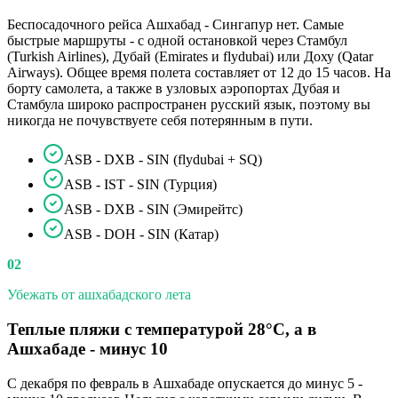
Беспосадочного рейса Ашхабад - Сингапур нет. Самые
быстрые маршруты - с одной остановкой через Стамбул
(Turkish Airlines), Дубай (Emirates и flydubai) или Доху (Qatar
Airways). Общее время полета составляет от 12 до 15 часов. На
борту самолета, а также в узловых аэропортах Дубая и
Стамбула широко распространен русский язык, поэтому вы
никогда не почувствуете себя потерянным в пути.
ASB - DXB - SIN (flydubai + SQ)
ASB - IST - SIN (Турция)
ASB - DXB - SIN (Эмирейтс)
ASB - DOH - SIN (Катар)
02
Убежать от ашхабадского лета
Теплые пляжи с температурой 28°C, а в
Ашхабаде - минус 10
С декабря по февраль в Ашхабаде опускается до минус 5 -