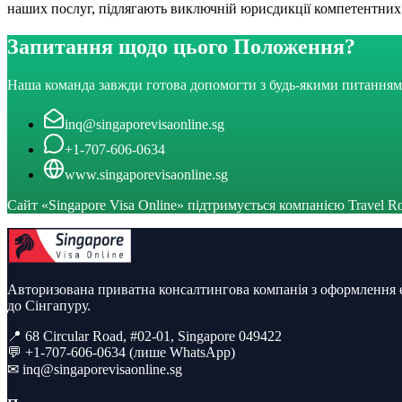
наших послуг, підлягають виключній юрисдикції компетентних 
Запитання щодо цього Положення?
Наша команда завжди готова допомогти з будь-якими питанням
inq@singaporevisaonline.sg
+1-707-606-0634
www.singaporevisaonline.sg
Сайт «Singapore Visa Online» підтримується компанією Travel Ro
Авторизована приватна консалтингова компанія з оформлення ел
до Сінгапуру.
📍 68 Circular Road, #02-01, Singapore 049422
💬 +1-707-606-0634 (лише WhatsApp)
✉
inq@singaporevisaonline.sg