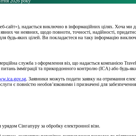
вітня 2026 року
еб-сайт»), надається виключно в інформаційних цілях. Хоча ми д
явних чи неявних, щодо повноти, точності, надійності, придатнос
, для будь-яких цілей. Ви покладаєтеся на таку інформацію виклю
 комерційна служба з оформлення віз, що надається компанією Tra
з питань імміграції та прикордонного контролю (ICA) або будь-я
www.ica.gov.sg
. Заявники можуть подати заявку на отримання елек
уги є повністю необов’язковими і призначені для забезпечення з
я урядом Сінгапуру за обробку електронної візи.