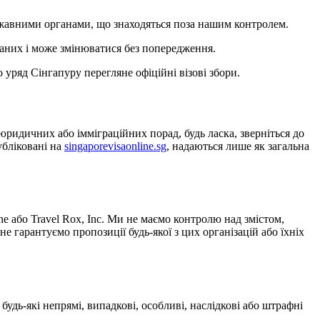
ржавними органами, що знаходяться поза нашим контролем.
даних і може змінюватися без попередження.
 уряд Сінгапуру перегляне офіційні візові збори.
идичних або імміграційних порад, будь ласка, зверніться до
убліковані на
singaporevisaonline.sg
, надаються лише як загальна
ne або Travel Rox, Inc. Ми не маємо контролю над змістом,
е гарантуємо пропозиції будь-якої з цих організацій або їхніх
будь-які непрямі, випадкові, особливі, наслідкові або штрафні