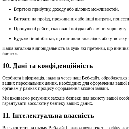
Втратою прибутку, доходу або ділових можливостей.
Витрати на проїзд, проживання або інші витрати, понесені
Пропущені рейси, скасовані поїздки або зміни маршруту.
Будь-які інші збитки, що виникли внаслідок або у зв’язку
Наша загальна відповідальність за будь-які претензії, що вини
йдеться.
10. Дані та конфіденційність
Особиста інформація, надана через наш Веб-сайт, обробляється
ваших персональних даних, необхідних для оформлення вашої в
органам у рамках процесу оформлення візової заявки.
Ми вживаємо розумних заходів безпеки для захисту вашої особи
гарантувати абсолютну безпеку ваших даних.
11. Інтелектуальна власність
Весь контент на цьому Веб-сайті, включаючи текст, графіку, лог