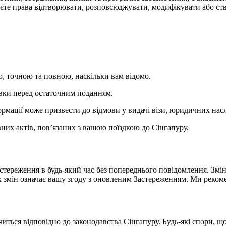
єте права відтворювати, розповсюджувати, модифікувати або ств
ою, точною та повною, наскільки вам відомо.
аявки перед остаточним поданням.
рмації може призвести до відмови у видачі візи, юридичних наслі
них актів, пов’язаних з вашою поїздкою до Сінгапуру.
тереження в будь-який час без попереднього повідомлення. Змін
х змін означає вашу згоду з оновленим Застереженням. Ми реком
ачиться відповідно до законодавства Сінгапуру. Будь-які спори, 