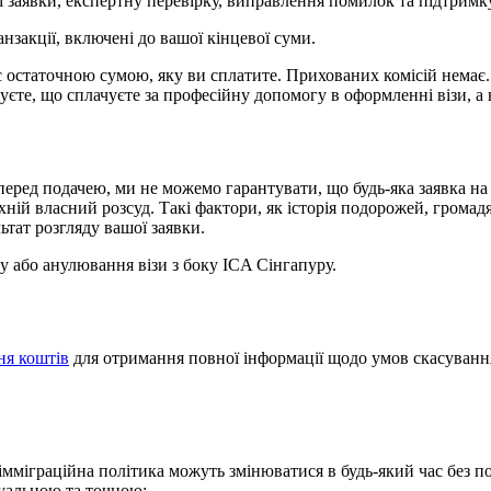
заявки, експертну перевірку, виправлення помилок та підтримку
ранзакції, включені до вашої кінцевої суми.
є остаточною сумою, яку ви сплатите. Прихованих комісій немає.
те, що сплачуєте за професійну допомогу в оформленні візи, а н
перед подачею, ми не можемо гарантувати, що будь-яка заявка на
й власний розсуд. Такі фактори, як історія подорожей, громадян
тат розгляду вашої заявки.
ку або анулювання візи з боку ICA Сінгапуру.
ня коштів
для отримання повної інформації щодо умов скасування
а імміграційна політика можуть змінюватися в будь-який час без 
уальною та точною: