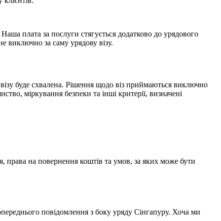
 клієнтів.
 Наша плата за послуги стягується додатково до урядового
е виключно за саму урядову візу.
 візу буде схвалена. Рішення щодо віз приймаються виключно
ство, міркування безпеки та інші критерії, визначені
, права на повернення коштів та умов, за яких може бути
попереднього повідомлення з боку уряду Сінгапуру. Хоча ми