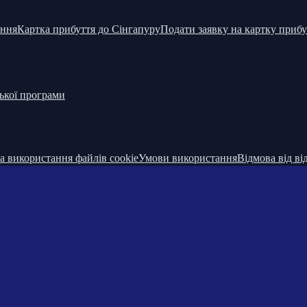
ання
Картка прибуття до Сінгапуру
Подати заявку на картку приб
ької програми
а використання файлів cookie
Умови використання
Відмова від ві