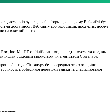
окладаємо всіх зусиль, щоб інформація на цьому Веб-сайті була
ті чи доступності Веб-сайту або інформації, продуктів, послуг
чно на власний ризик.
vel Rox, Inc. Ми НЕ є афілійованими, не підтримуємо та жодним
ким іншим урядовим відомством чи агентством Сінгапуру.
тронної візи до Сінгапуру безпосередньо через офіційний
ручності, професійної перевірки заявки та спеціалізованої