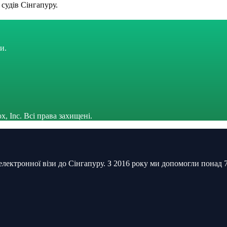
судів Сінгапуру.
и.
x, Inc. Всі права захищені.
ектронної візи до Сінгапуру. З 2016 року ми допомогли понад 70