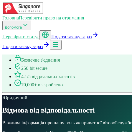
Головна
Перевірити право на отримання
Допомога
Перевірити статус
Подати заявку зараз
Подати заявку зараз
Безпечне з'єднання
256-bit secure
4.1/5 від реальних клієнтів
70,000+ віз зроблено
Юридичний
Відмова від відповідальності
Важлива інформація про нашу роль як приватної візової служби 