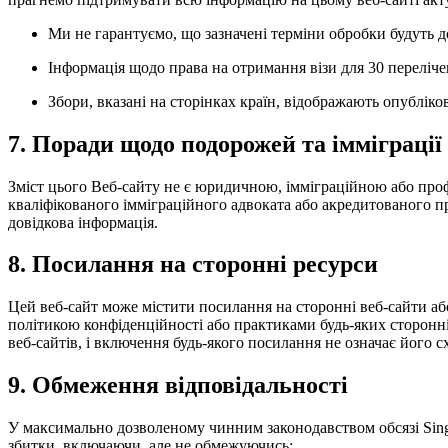
Ми не гарантуємо, що зазначені терміни обробки будуть 
Інформація щодо права на отримання візи для 30 переліч
Збори, вказані на сторінках країн, відображають опубліко
7. Поради щодо подорожей та імміграції
Зміст цього Веб-сайту не є юридичною, імміграційною або про
кваліфікованого імміграційного адвоката або акредитованого п
довідкова інформація.
8. Посилання на сторонні ресурси
Цей веб-сайт може містити посилання на сторонні веб-сайти або 
політикою конфіденційності або практиками будь-яких сторонніх 
веб-сайтів, і включення будь-якого посилання не означає його с
9. Обмеження відповідальності
У максимально дозволеному чинним законодавством обсязі Singapor
збитки, включаючи, але не обмежуючись: