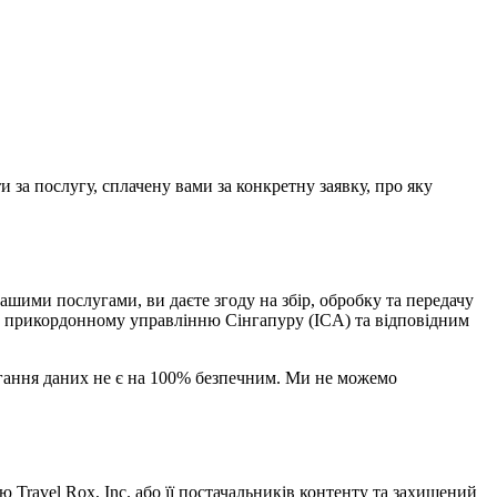
 за послугу, сплачену вами за конкретну заявку, про яку
ашими послугами, ви даєте згоду на збір, обробку та передачу
та прикордонному управлінню Сінгапуру (ICA) та відповідним
рігання даних не є на 100% безпечним. Ми не можемо
ю Travel Rox, Inc. або її постачальників контенту та захищений