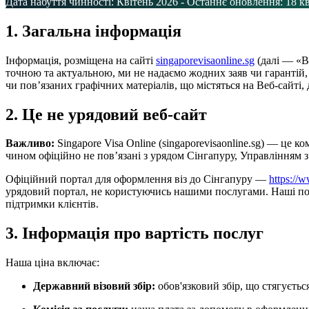
Дата набуття чинності: Квітень 2026 - Останнє оновлення: 18 к
1. Загальна інформація
Інформація, розміщена на сайті
singaporevisaonline.sg
(далі — «В
точною та актуальною, ми не надаємо жодних заяв чи гарантій, 
чи пов’язаних графічних матеріалів, що містяться на Веб-сайті
2. Це не урядовий веб-сайт
Важливо:
Singapore Visa Online (singaporevisaonline.sg) — це
чином офіційно не пов’язані з урядом Сінгапуру, Управлінням 
Офіційний портал для оформлення віз до Сінгапуру —
https://
урядовий портал, не користуючись нашими послугами. Наші посл
підтримки клієнтів.
3. Інформація про вартість послуг
Наша ціна включає:
Державний візовий збір:
обов'язковий збір, що стягуєтьс