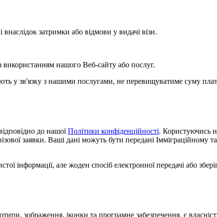
 внаслідок затримки або відмови у видачі візи.
 з використанням нашого Веб-сайту або послуг.
кають у зв'язку з нашими послугами, не перевищуватиме суму плати
 відповідно до нашої
Політики конфіденційності
. Користуючись н
ізової заявки. Ваші дані можуть бути передані Імміграційному 
стої інформації, але жоден спосіб електронної передачі або збе
отипи, зображення, іконки та програмне забезпечення, є власніст