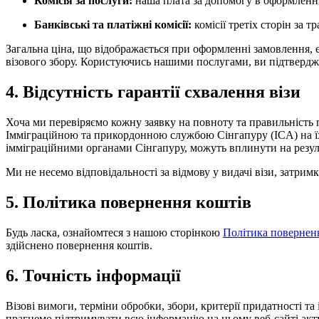
Комісія за послуги:
наша плата за допомогу в оформленні 
Банківські та платіжні комісії:
комісії третіх сторін за т
Загальна ціна, що відображається при оформленні замовлення, 
візового збору. Користуючись нашими послугами, ви підтверджує
4. Відсутність гарантії схвалення візи
Хоча ми перевіряємо кожну заявку на повноту та правильність 
Імміграційною та прикордонною службою Сінгапуру (ICA) на їхні
імміграційними органами Сінгапуру, можуть вплинути на резуль
Ми не несемо відповідальності за відмову у видачі візи, затрим
5. Політика повернення коштів
Будь ласка, ознайомтеся з нашою сторінкою
Політика повернен
здійснено повернення коштів.
6. Точність інформації
Візові вимоги, терміни обробки, збори, критерії придатності т
прагнемо підтримувати всю інформацію на цьому веб-сайті акт