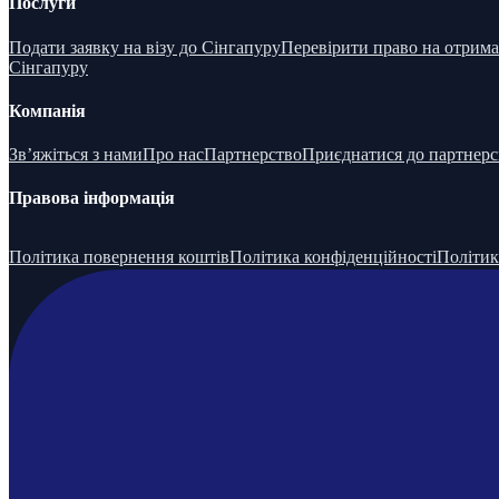
Послуги
Подати заявку на візу до Сінгапуру
Перевірити право на отрим
Сінгапуру
Компанія
Зв’яжіться з нами
Про нас
Партнерство
Приєднатися до партнерс
Правова інформація
Політика повернення коштів
Політика конфіденційності
Політик