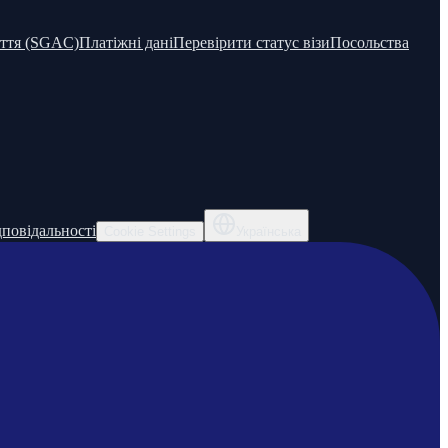
уття (SGAC)
Платіжні дані
Перевірити статус візи
Посольства
дповідальності
Cookie Settings
Українська