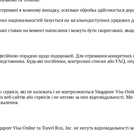
дотримані в кожному випадку, оскільки обробка здійснюється де
ених національностей базується на загальнодоступних урядових 
вані ставки на момент написання і можуть бути скориговані, якщо
фесійною порадою щодо подорожей. Для отримання конкретних юр
редставника. Будь-які посібники, контрольні списки або FAQ, оп
сервіси, які не належать і не контролюються Singapore Visa Onli
веб-сайтів або сервісів і не несемо за них відповідальності. Ми н
хвалення.
e Visa Online та Travel Rox, Inc. не несуть відповідальності за 