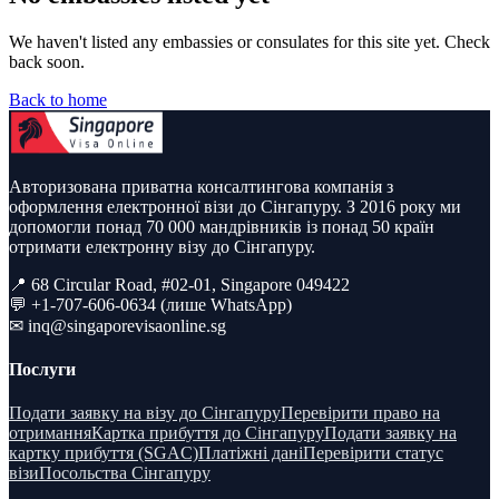
We haven't listed any embassies or consulates for this site yet. Check
back soon.
Back to home
Авторизована приватна консалтингова компанія з
оформлення електронної візи до Сінгапуру. З 2016 року ми
допомогли понад 70 000 мандрівників із понад 50 країн
отримати електронну візу до Сінгапуру.
📍 68 Circular Road, #02-01, Singapore 049422
💬 +1-707-606-0634 (лише WhatsApp)
✉
inq@singaporevisaonline.sg
Послуги
Подати заявку на візу до Сінгапуру
Перевірити право на
отримання
Картка прибуття до Сінгапуру
Подати заявку на
картку прибуття (SGAC)
Платіжні дані
Перевірити статус
візи
Посольства Сінгапуру