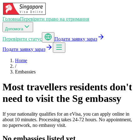
Головна
Перевірити право на отримання
Допомога
Перевірити статус
Подати заявку зараз
Подати заявку зараз
Home
/
Embassies
Most travellers residents don't
need to visit the Sg embassy
If your nationality qualifies for an eVisa, you can apply online in
about 10 minutes. Processing takes 24-72 hours. No appointment,
no paperwork, no embassy visit.
No embassies listed yet