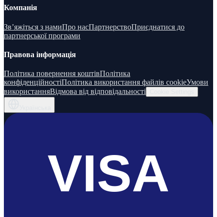
Компанія
Зв’яжіться з нами
Про нас
Партнерство
Приєднатися до
партнерської програми
Правова інформація
Політика повернення коштів
Політика
конфіденційності
Політика використання файлів cookie
Умови
використання
Відмова від відповідальності
Cookie Settings
Українська
VISA