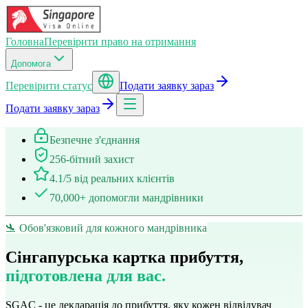
Головна
Перевірити право на отримання
Допомога
Перевірити статус
Подати заявку зараз
Подати заявку зараз
Безпечне з'єднання
256-бітний захист
4.1/5 від реальних клієнтів
70,000+ допомогли мандрівники
🛬 Обов'язковий для кожного мандрівника
Сінгапурська картка прибуття,
підготовлена для вас.
SGAC - це декларація до прибуття, яку кожен відвідувач