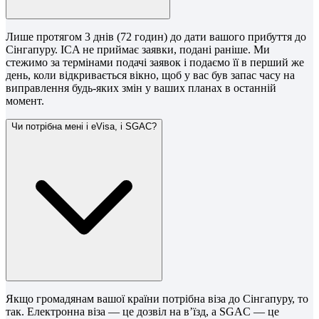
Лише протягом 3 днів (72 годин) до дати вашого прибуття до
Сінгапуру. ICA не приймає заявки, подані раніше. Ми
стежимо за термінами подачі заявок і подаємо її в перший же
день, коли відкривається вікно, щоб у вас був запас часу на
виправлення будь-яких змін у ваших планах в останній
момент.
Чи потрібна мені і eVisa, і SGAC?
Якщо громадянам вашої країни потрібна віза до Сінгапуру, то
так. Електронна віза — це дозвіл на в’їзд, а SGAC — це