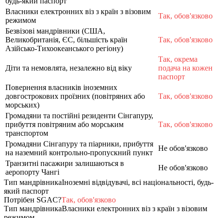
будь-який паспорт
Власники електронних віз з країн з візовим
Так, обов'язково
режимом
Безвізові мандрівники (США,
Великобританія, ЄС, більшість країн
Так, обов'язково
Азійсько-Тихоокеанського регіону)
Так, окрема
Діти та немовлята, незалежно від віку
подача на кожен
паспорт
Повернення власників іноземних
довгострокових проїзних (повітряних або
Так, обов'язково
морських)
Громадяни та постійні резиденти Сінгапуру,
прибуття повітряним або морським
Так, обов'язково
транспортом
Громадяни Сінгапуру та піарники, прибуття
Не обов'язково
на наземний контрольно-пропускний пункт
Транзитні пасажири залишаються в
Не обов'язково
аеропорту Чангі
Тип мандрівника
Іноземні відвідувачі, всі національності, будь-
який паспорт
Потрібен SGAC?
Так, обов'язково
Тип мандрівника
Власники електронних віз з країн з візовим
режимом