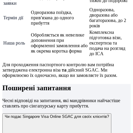
тижні до подорожі
заявки
Одноразова,
Одноразова поїздка,
дворазова або
Термін дії
прив'язана до одного
багаторазова, до 2
прибуття
років
Комплексна
Обробляється як невелике
підготовка візи,
доповнення при
Наша роль
експертиза та
оформленні замовлення або
подача на розгляд
як окрема коротка форма
до ICA
Для проходження паспортного контролю вам потрібна
затверджена електронна віза
та
дійсний SGAC. Ми
оформлюємо їх одночасно, якщо ви замовляєте їх разом.
Поширені запитання
Чесні відповіді на запитання, які мандрівники найчастіше
ставлять про сінгапурську карту прибуття.
Чи подає Singapore Visa Online SGAC для своїх клієнтів?