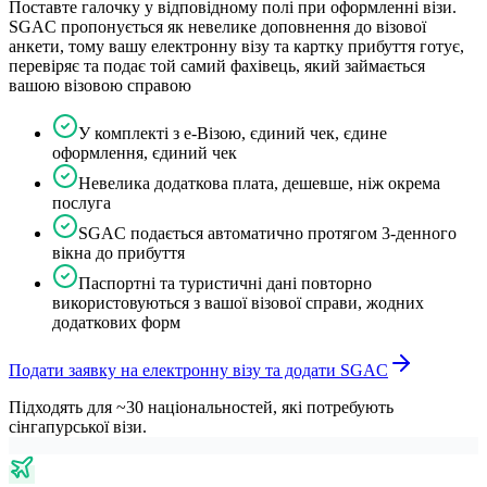
Поставте галочку у відповідному полі при оформленні візи.
SGAC пропонується як невелике доповнення до візової
анкети, тому вашу електронну візу та картку прибуття готує,
перевіряє та подає той самий фахівець, який займається
вашою візовою справою
У комплекті з е-Візою, єдиний чек, єдине
оформлення, єдиний чек
Невелика додаткова плата, дешевше, ніж окрема
послуга
SGAC подається автоматично протягом 3-денного
вікна до прибуття
Паспортні та туристичні дані повторно
використовуються з вашої візової справи, жодних
додаткових форм
Подати заявку на електронну візу та додати SGAC
Підходять для ~30 національностей, які потребують
сінгапурської візи.