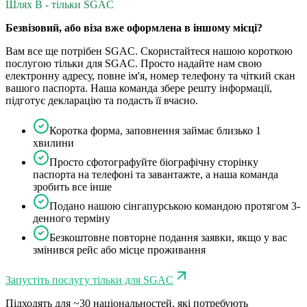
Шлях B - тільки SGAC
Безвізовий, або віза вже оформлена в іншому місці?
Вам все ще потрібен SGAC. Скористайтеся нашою короткою
послугою тільки для SGAC. Просто надайте нам свою
електронну адресу, повне ім'я, номер телефону та чіткий скан
вашого паспорта. Наша команда збере решту інформації,
підготує декларацію та подасть її вчасно.
Коротка форма, заповнення займає близько 1
хвилини
Просто сфотографуйте біографічну сторінку
паспорта на телефоні та завантажте, а наша команда
зробить все інше
Подано нашою сінгапурською командою протягом 3-
денного терміну
Безкоштовне повторне подання заявки, якщо у вас
змінився рейс або місце проживання
Запустіть послугу тільки для SGAC
Підходять для ~30 національностей, які потребують