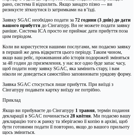
рано, система її відхилить. Якщо занадто пізно — ви
ризикуєте зіткнутися із затримками на в’їзді.
Заявку SGAC необхідно подати за
72 години (3 днів) до дати
вашого прибуття
до Сінгапуру. Ви не можете подати заявку
раніше. Система ICA просто не приймає дати прибуття поза
цим періодом.
Коли ви користуєтеся нашими послугами, ми подаємо заявку
в перший же день відкриття цього періоду. Таким чином,
якщо ваш рейс, проживання або історія подорожей зміняться
за 48 годин до приземлення, у нас все одно буде запас часу,
щоб подати нову заявку SGAC, яка замінить стару, і вам
ніколи не доведеться самостійно заповнювати урядову форму.
Заявка SGAC стосується лише прибуття. При виїзді з
Сінгапуру подавати картку виїзду не потрібно.
Приклад
Якщо ви прибуваєте до Сінгапуру
1 травня
, термін подання
декларації в SGAC починається
28 квітня
. Ми подаємо вашу
декларацію того ж ранку та зберігаємо її копію в архіві, щоб
бути готовими подати її повторно, якщо до вашого прильоту
щось зміниться.