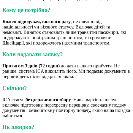
Кому це потрібно?
Кожен відвідувач, кожного разу
, незалежно від
національності чи візового статусу. Включає дітей та
немовлят. Виняток становлять лише транзитні пасажири, які
подорожують повітряним транспортом, та громадяни
Швейцарії, які подорожують наземним транспортом.
Коли подавати заявку?
Протягом 3 днів (72 годин)
до дати вашого прибуття. Не
раніше, система ICA відхилить його. Ми подаємо документи в
перший день після відкриття вікна.
Скільки?
ICA стягує
без державного збору
. Наша вартість послуг
включає підготовку, перехресну перевірку, своєчасну подачу
документів і безкоштовну повторну подачу, якщо ваша поїздка
зміниться.
Як швидко?