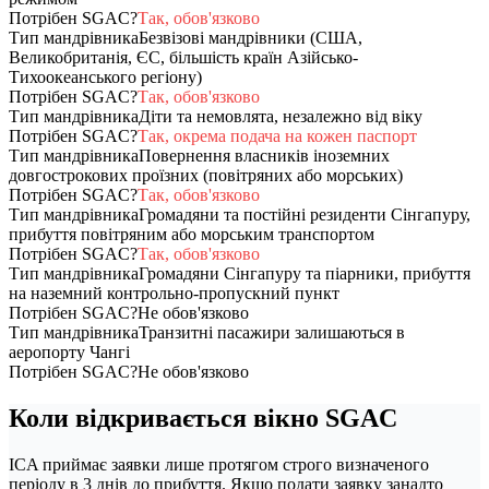
Потрібен SGAC?
Так, обов'язково
Тип мандрівника
Безвізові мандрівники (США,
Великобританія, ЄС, більшість країн Азійсько-
Тихоокеанського регіону)
Потрібен SGAC?
Так, обов'язково
Тип мандрівника
Діти та немовлята, незалежно від віку
Потрібен SGAC?
Так, окрема подача на кожен паспорт
Тип мандрівника
Повернення власників іноземних
довгострокових проїзних (повітряних або морських)
Потрібен SGAC?
Так, обов'язково
Тип мандрівника
Громадяни та постійні резиденти Сінгапуру,
прибуття повітряним або морським транспортом
Потрібен SGAC?
Так, обов'язково
Тип мандрівника
Громадяни Сінгапуру та піарники, прибуття
на наземний контрольно-пропускний пункт
Потрібен SGAC?
Не обов'язково
Тип мандрівника
Транзитні пасажири залишаються в
аеропорту Чангі
Потрібен SGAC?
Не обов'язково
Коли відкривається вікно SGAC
ICA приймає заявки лише протягом строго визначеного
періоду в 3 днів до прибуття. Якщо подати заявку занадто