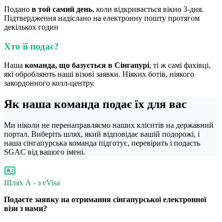
Подано
в той самий день
, коли відкривається вікно 3-дня.
Підтвердження надіслано на електронну пошту протягом
декількох годин
Хто її подає?
Наша
команда, що базується в Сінгапурі
, ті ж самі фахівці,
які обробляють наші візові заявки. Ніяких ботів, ніякого
закордонного колл-центру.
Як наша команда подає їх для вас
Ми ніколи не перенаправляємо наших клієнтів на державний
портал. Виберіть шлях, який відповідає вашій подорожі, і
наша сінгапурська команда підготує, перевірить і подасть
SGAC від вашого імені.
Шлях А - з eVisa
Подаєте заявку на отримання сінгапурської електронної
візи з нами?