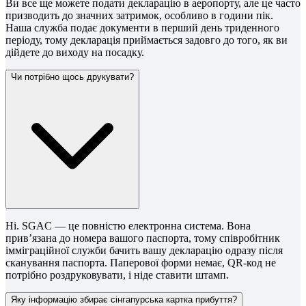
Ви все ще можете подати декларацію в аеропорту, але це часто
призводить до значних затримок, особливо в години пік.
Наша служба подає документи в перший день триденного
періоду, тому декларація приймається задовго до того, як ви
дійдете до виходу на посадку.
Чи потрібно щось друкувати?
Ні. SGAC — це повністю електронна система. Вона
прив’язана до номера вашого паспорта, тому співробітник
імміграційної служби бачить вашу декларацію одразу після
сканування паспорта. Паперової форми немає, QR-код не
потрібно роздруковувати, і ніде ставити штамп.
Яку інформацію збирає сінгапурська картка прибуття?