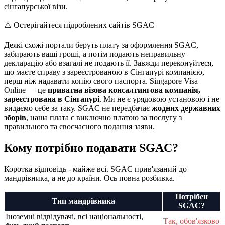
сінгапурської візи.
⚠️ Остерігайтеся підроблених сайтів SGAC
Деякі схожі портали беруть плату за оформлення SGAC,
забирають ваші гроші, а потім подають неправильну
декларацію або взагалі не подають її. Завжди переконуйтеся,
що маєте справу з зареєстрованою в Сінгапурі компанією,
перш ніж надавати копію свого паспорта. Singapore Visa
Online — це
приватна візова консалтингова компанія,
зареєстрована в Сінгапурі
. Ми не є урядовою установою і не
видаємо себе за таку. SGAC не передбачає
жодних державних
зборів
, наша плата є виключно платою за послугу з
правильного та своєчасного подання заяви.
Кому потрібно подавати SGAC?
Коротка відповідь - майже всі. SGAC прив'язаний до
мандрівника, а не до країни. Ось повна розбивка.
Потрібен
Тип мандрівника
SGAC?
Іноземні відвідувачі, всі національності,
Так, обов'язково