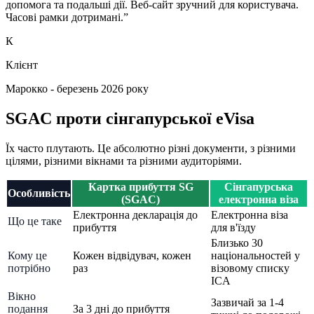
допомога та подальші дії. Веб-сайт зручний для користувача.
Часові рамки дотримані.
”
К
Клієнт
Марокко - березень 2026 року
SGAC проти сінгапурської eVisa
Їх часто плутають. Це абсолютно різні документи, з різними
цілями, різними вікнами та різними аудиторіями.
Картка прибуття SG
Сінгапурська
Особливість
(SGAC)
електронна віза
Електронна декларація до
Електронна віза
Що це таке
прибуття
для в'їзду
Близько 30
Кому це
Кожен відвідувач, кожен
національностей у
потрібно
раз
візовому списку
ICA
Вікно
Зазвичай за 1-4
подання
За 3 дні до прибуття