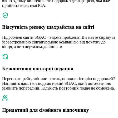
вікно 3, тому ви починаєте подорож з декларацією, яка вже
прийнята в системі ICA.
Відсутність ризику шахрайства на сайті
Підроблені сайти SGAC - відома проблема. Ви маєте справу із
зареєстрованою сінгапурською компанією від початку до
кінця, а не з порталом-двійником.
Безкоштовні повторні подання
Перенесли рейс, змінили готель, оновили історію подорожей?
Напишіть нам, і ми подамо новий SGAC, який автоматично
замінить попередній. Кількість повторних подач не обмежена.
Придатний для сімейного відпочинку