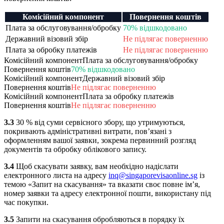
Комісійний компонент
Повернення коштів
Плата за обслуговування/обробку
70% відшкодовано
Державний візовий збір
Не підлягає поверненню
Плата за обробку платежів
Не підлягає поверненню
Комісійний компонент
Плата за обслуговування/обробку
Повернення коштів
70% відшкодовано
Комісійний компонент
Державний візовий збір
Повернення коштів
Не підлягає поверненню
Комісійний компонент
Плата за обробку платежів
Повернення коштів
Не підлягає поверненню
3.3
30 % від суми сервісного збору, що утримуються,
покривають адміністративні витрати, пов’язані з
оформленням вашої заявки, зокрема первинний розгляд
документів та обробку облікового запису.
3.4
Щоб скасувати заявку, вам необхідно надіслати
електронного листа на адресу
inq@singaporevisaonline.sg
із
темою «Запит на скасування» та вказати своє повне ім’я,
номер заявки та адресу електронної пошти, використану під
час покупки.
3.5
Запити на скасування обробляються в порядку їх