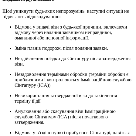
Щоб уникнути будь-яких непорозумінь, наступні ситуації не
підлягають відшкодуванню:
Відмова у видачі візи з будь-якої причини, включаючи
відмову через надання заявником неправдивої,
оманливої або неповної інформації.
Зміна планів подорожі після подання заявки.
Нездійснення поїздки до Сінгапуру після затвердження
візи.
Незадоволення термінами обробки (терміни обробки є
приблизними і контролюються Імміграційною службою
Сінгапуру (ICA)).
Невикористання затвердженої візи до закінчення
терміну її дії.
Анулювання або скасування візи Імміграційною
службою Сінгапуру (ICA) після початкового
затвердження.
Відмова у в'їзді в пункті прибуття в Сінгапурі, навіть за