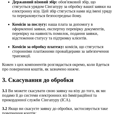
Державний візовий збір:
обов'язковий збір, що
стягується урядом Сінгапуру за обробку вашої заявки на
електронну візу. Цей збір стягується нами від імені уряду
та перераховується безпосередньо йому.
Комісія за послугу:
наша плата за допомогу в
оформленні заявки, експертну перевірку документів,
перевірку на наявність помилок, подання заявки,
відстеження статусу та підтримку клієнтів.
Комісія за обробку платежу:
комісія, що стягується
сторонніми платіжними провайдерами за забезпечення
транзакції.
Кожен з цих компонентів розглядається окремо, коли йдеться
про повернення коштів, як зазначено нижче.
3. Скасування до обробки
3.1
Ви можете скасувати свою заявку на візу до того, як ми
подамо її до системи електронних віз Імміграційної та
прикордонної служби Сінгапуру (ICA).
3.2
Якщо ви скасуєте заявку до обробки, застосовується таке
повернення коштів: