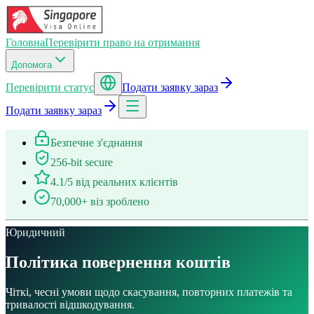
Головна
Перевірити право на отримання
Допомога
Перевірити статус
Подати заявку зараз
Подати заявку зараз
Безпечне з'єднання
256-bit secure
4.1/5 від реальних клієнтів
70,000+ віз зроблено
Юридичний
Політика повернення коштів
Чіткі, чесні умови щодо скасування, повторних платежів та
тривалості відшкодування.