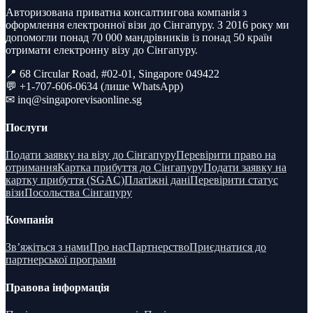
Авторизована приватна консалтингова компанія з
оформлення електронної візи до Сінгапуру. З 2016 року ми
допомогли понад 70 000 мандрівників із понад 50 країн
отримати електронну візу до Сінгапуру.
📍 68 Circular Road, #02-01, Singapore 049422
💬 +1-707-606-0634 (лише WhatsApp)
✉
inq@singaporevisaonline.sg
Послуги
Подати заявку на візу до Сінгапуру
Перевірити право на
отримання
Картка прибуття до Сінгапуру
Подати заявку на
картку прибуття (SGAC)
Платіжні дані
Перевірити статус
візи
Посольства Сінгапуру
Компанія
Зв’яжіться з нами
Про нас
Партнерство
Приєднатися до
партнерської програми
Правова інформація