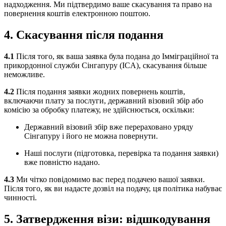
надходження. Ми підтвердимо ваше скасування та право на
повернення коштів електронною поштою.
4. Скасування після подання
4.1
Після того, як ваша заявка була подана до Імміграційної та
прикордонної служби Сінгапуру (ICA), скасування більше
неможливе.
4.2
Після подання заявки жодних повернень коштів,
включаючи плату за послуги, державний візовий збір або
комісію за обробку платежу, не здійснюється, оскільки:
Державний візовий збір вже перераховано уряду
Сінгапуру і його не можна повернути.
Наші послуги (підготовка, перевірка та подання заявки)
вже повністю надано.
4.3
Ми чітко повідомимо вас перед подачею вашої заявки.
Після того, як ви надасте дозвіл на подачу, ця політика набуває
чинності.
5. Затвердження візи: відшкодування