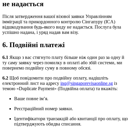
не надається
Після затвердження вашої візової заявки Управлінням
імміграції та прикордонного контролю Сінгапуру (ICA)
відшкодування будь-якого виду не надається. Послуга була
успішно надана, і уряд надав вам візу.
6. Подвійні платежі
6.1
Якщо з вас стягнуто плату більше ніж один раз за одну й
ту саму заявку через помилку в оплаті або збій системи, ми
повернемо подвійну суму в повному обсязі.
6.2
Щоб повідомити про подвійну оплату, надішліть
електронний лист на адресу
inq@singaporevisaonline.sg
із
темою «Duplicate Payment» (Подвійна оплата) та вкажіть:
Ваше повне ім’я.
Реєстраційний номер заявки.
Ідентифікатори транзакцій або квитанції про оплату, що
підтверджують обидва списання.