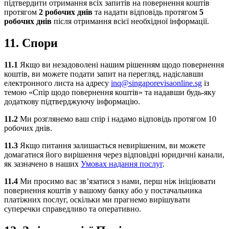
підтвердити отримання всіх запитів на повернення коштів
протягом
2 робочих днів
та надати відповідь протягом
5
робочих днів
після отримання всієї необхідної інформації.
11. Спори
11.1
Якщо ви незадоволені нашим рішенням щодо повернення
коштів, ви можете подати запит на перегляд, надіславши
електронного листа на адресу
inq@singaporevisaonline.sg
із
темою «Спір щодо повернення коштів» та надавши будь-яку
додаткову підтверджуючу інформацію.
11.2
Ми розглянемо ваш спір і надамо відповідь протягом 10
робочих днів.
11.3
Якщо питання залишається невирішеним, ви можете
домагатися його вирішення через відповідні юридичні канали,
як зазначено в наших
Умовах надання послуг
.
11.4
Ми просимо вас зв’язатися з нами, перш ніж ініціювати
повернення коштів у вашому банку або у постачальника
платіжних послуг, оскільки ми прагнемо вирішувати
суперечки справедливо та оперативно.