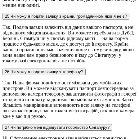
менше ніж однієї.
25
.
Чи можу я подати заявку з країни, громадянином якої я не є?
Так. Подача заявки залежить від даних вашого паспорта, а не
від вашого місцезнаходження. Ви можете перебувати в Дубаї,
Берліні, Стамбулі чи у своєму рідному місті — наша форма
працює з будь-якого місця, де є доступ до Інтернету. Країна
вашого проживання має значення лише в тому випадку, якщо
вона надає вам право безвізового в’їзду до Сінгапуру; у
такому разі електронна віза не потрібна.
26
.
Чи можу я подати заявку з телефону?
Так. Наша форма повністю оптимізована для мобільних
пристроїв. Ви можете відсканувати паспорт безпосередньо за
допомогою камери телефону, завантажити фотографії з галереї
та здійснити оплату за допомогою мобільних гаманців. Зараз
більшість мандрівників заповнюють всю заявку на телефоні,
що також спрощує завантаження фотографій, оскільки камера
вже у вас під рукою.
27
.
Чи потрібно мені відвідувати посольство Сінгапуру?
Ні. Оформлення електронної візи відбувається повністю в