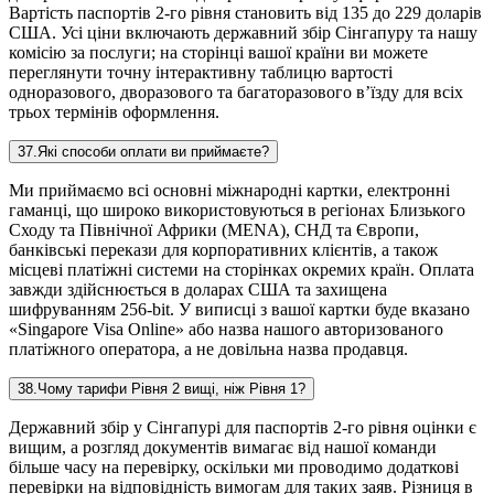
Вартість паспортів 2-го рівня становить від 135 до 229 доларів
США. Усі ціни включають державний збір Сінгапуру та нашу
комісію за послуги; на сторінці вашої країни ви можете
переглянути точну інтерактивну таблицю вартості
одноразового, дворазового та багаторазового в’їзду для всіх
трьох термінів оформлення.
37
.
Які способи оплати ви приймаєте?
Ми приймаємо всі основні міжнародні картки, електронні
гаманці, що широко використовуються в регіонах Близького
Сходу та Північної Африки (MENA), СНД та Європи,
банківські перекази для корпоративних клієнтів, а також
місцеві платіжні системи на сторінках окремих країн. Оплата
завжди здійснюється в доларах США та захищена
шифруванням 256-bit. У виписці з вашої картки буде вказано
«Singapore Visa Online» або назва нашого авторизованого
платіжного оператора, а не довільна назва продавця.
38
.
Чому тарифи Рівня 2 вищі, ніж Рівня 1?
Державний збір у Сінгапурі для паспортів 2-го рівня оцінки є
вищим, а розгляд документів вимагає від нашої команди
більше часу на перевірку, оскільки ми проводимо додаткові
перевірки на відповідність вимогам для таких заяв. Різниця в