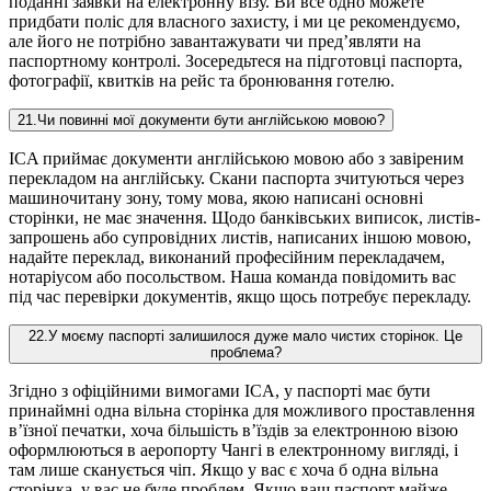
поданні заявки на електронну візу. Ви все одно можете
придбати поліс для власного захисту, і ми це рекомендуємо,
але його не потрібно завантажувати чи пред’являти на
паспортному контролі. Зосередьтеся на підготовці паспорта,
фотографії, квитків на рейс та бронювання готелю.
21
.
Чи повинні мої документи бути англійською мовою?
ICA приймає документи англійською мовою або з завіреним
перекладом на англійську. Скани паспорта зчитуються через
машиночитану зону, тому мова, якою написані основні
сторінки, не має значення. Щодо банківських виписок, листів-
запрошень або супровідних листів, написаних іншою мовою,
надайте переклад, виконаний професійним перекладачем,
нотаріусом або посольством. Наша команда повідомить вас
під час перевірки документів, якщо щось потребує перекладу.
22
.
У моєму паспорті залишилося дуже мало чистих сторінок. Це
проблема?
Згідно з офіційними вимогами ICA, у паспорті має бути
принаймні одна вільна сторінка для можливого проставлення
в’їзної печатки, хоча більшість в’їздів за електронною візою
оформлюються в аеропорту Чангі в електронному вигляді, і
там лише сканується чіп. Якщо у вас є хоча б одна вільна
сторінка, у вас не буде проблем. Якщо ваш паспорт майже