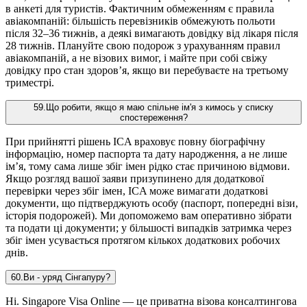
в анкеті для туристів. Фактичним обмеженням є правила
авіакомпаній: більшість перевізників обмежують польоти
після 32–36 тижнів, а деякі вимагають довідку від лікаря після
28 тижнів. Плануйте свою подорож з урахуванням правил
авіакомпаній, а не візових вимог, і майте при собі свіжу
довідку про стан здоров’я, якщо ви перебуваєте на третьому
триместрі.
59
.
Що робити, якщо я маю спільне ім'я з кимось у списку
спостереження?
При прийнятті рішень ICA враховує повну біографічну
інформацію, номер паспорта та дату народження, а не лише
ім’я, тому сама лише збіг імен рідко стає причиною відмови.
Якщо розгляд вашої заяви призупинено для додаткової
перевірки через збіг імен, ICA може вимагати додаткові
документи, що підтверджують особу (паспорт, попередні візи,
історія подорожей). Ми допоможемо вам оперативно зібрати
та подати ці документи; у більшості випадків затримка через
збіг імен усувається протягом кількох додаткових робочих
днів.
60
.
Ви - уряд Сінгапуру?
Ні. Singapore Visa Online — це приватна візова консалтингова