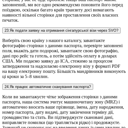
заповнений, ми все одно рекомендуємо поновити його перед
поїздкою, оскільки багато країн транзиту досі вимагають
наявності вільної сторінки для проставлення своїх власних
печаток.
23
.
Як подати заявку на отримання сінгапурської візи через SVO?
Виберіть свою країну з нашого каталогу, завантажте
фотографію сторінки з даними паспорта, перевірте заповнені
поля, вкажіть дати подорожі, завантажте свою фотографію,
дані про рейс та готель, а потім здійсніть оплату в доларах
США. Ми подаємо заявку до ICA, стежимо за процесом
затвердження та надсилаємо електронну візу у форматі PDF
на вашу електронну пошту. Більшість мандрівників виконують
ці кроки за 5–8 хвилин.
24
.
Як працює автоматичне сканування паспорта?
Коли ви завантажуєте чітке зображення сторінки з даними
паспорта, наша система зчитує машиночитану зону (MRZ) і
автоматично вносить ваше прізвище, імена, дату народження,
номер паспорта, дату видачі, дату закінчення терміну дії,
громадянство та стать. Ви підтверджуєте скановані дані,
виправляєте помилки (що трапляється рідко) і продовжуєте.
Зазвичай це скорочує час на введення даних із семи хвилин до