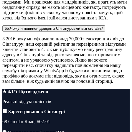
подачами. Ми працюємо для мандрівників, які прагнуть мати
бездоганну справу, не мають місцевого контакту, потребують
підтримки фахівців у своєму часовому поясі та хочуть, щоб
хтось від їхнього імені займався листуванням з ICA.
65
.
Чому я повинен довіряти Сінгапурській візі онлайн?
З 2016 року ми оформили понад 70,000+ електронних віз до
Сінгапуру; наш середній рейтинг за перевіреними відгуками
клієнтів становить 4.1/5; ми публікуємо нашу реєстраційну
адресу в Сінгапурі та відкрито заявляємо, що є приватним
агентом, а не урядовою установою. Якщо ви хочете
перевірити нас, спочатку надішліть повідомлення на нашу
службу підтримки у WhatsApp із будь-яким питанням щодо
профілю або документів; відповідь, яку ви отримаєте, скаже
вам більше, ніж будь-який значок на головній сторінці.
★ 4.1/5 Підтверджено
Реальні відгуки клієнтів
🏢 Зареєстровано в Сінгапурі
68 Circular Road, #02-01