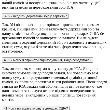
нашій комісії за послуги є незначною; більшу частину цієї
різниці становить перерахований збір ICA.
39
.
Чи входить державний збір у вартість?
Так. Усі ціни, вказані на сторінках, присвячених окремим
країнам, є кінцевими: вони включають державний збір та
нашу комісію за обслуговування і вказані в доларах США без
прихованих комісій за конвертацію валюти. Ви не будете
сплачувати окремий державний збір на жодному з подальших
етапів; сума, яку ви бачите під час оформлення замовлення, є
остаточною.
40
.
Чи можу я отримати відшкодування, якщо передумаю?
Так, до того, як ми подамо вашу заявку до ICA. Якщо ви
скасуєте замовлення до подачі заявки, ми повернемо вам
повну суму за вирахуванням невеликої адміністративної
комісії, як правило, протягом п’яти робочих днів. Після подачі
заявки до ICA державний збір не підлягає поверненню, але
наша комісія за послуги все ще підлягає поверненню за
певних умов, викладених у нашій політиці повернення
коштів.
41
.
Чому ви вказуєте ціну в доларах США?