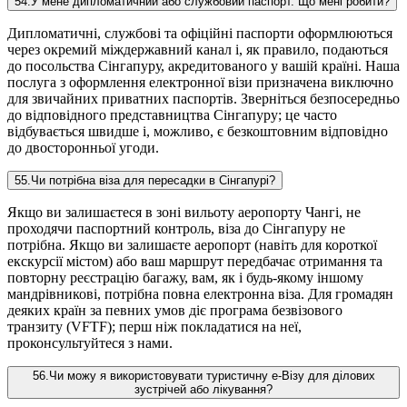
54
.
У мене дипломатичний або службовий паспорт. Що мені робити?
Дипломатичні, службові та офіційні паспорти оформлюються
через окремий міждержавний канал і, як правило, подаються
до посольства Сінгапуру, акредитованого у вашій країні. Наша
послуга з оформлення електронної візи призначена виключно
для звичайних приватних паспортів. Зверніться безпосередньо
до відповідного представництва Сінгапуру; це часто
відбувається швидше і, можливо, є безкоштовним відповідно
до двосторонньої угоди.
55
.
Чи потрібна віза для пересадки в Сінгапурі?
Якщо ви залишаєтеся в зоні вильоту аеропорту Чангі, не
проходячи паспортний контроль, віза до Сінгапуру не
потрібна. Якщо ви залишаєте аеропорт (навіть для короткої
екскурсії містом) або ваш маршрут передбачає отримання та
повторну реєстрацію багажу, вам, як і будь-якому іншому
мандрівникові, потрібна повна електронна віза. Для громадян
деяких країн за певних умов діє програма безвізового
транзиту (VFTF); перш ніж покладатися на неї,
проконсультуйтеся з нами.
56
.
Чи можу я використовувати туристичну е-Візу для ділових
зустрічей або лікування?