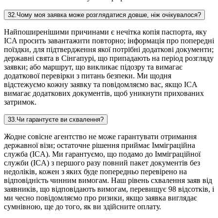
32
.
Чому моя заявка може розглядатися довше, ніж очікувалося?
Найпоширенішими причинами є нечітка копія паспорта, яку
ICA просить завантажити повторно; інформація про попередні
поїздки, для підтвердження якої потрібні додаткові документи;
державні свята в Сінгапурі, що припадають на період розгляду
заявки; або маршрут, що викликає підозру та вимагає
додаткової перевірки з питань безпеки. Ми щодня
відстежуємо кожну заявку та повідомляємо вас, якщо ICA
вимагає додаткових документів, щоб уникнути прихованих
затримок.
33
.
Чи гарантуєте ви схвалення?
Жодне совісне агентство не може гарантувати отримання
державної візи; остаточне рішення приймає Імміграційна
служба (ICA). Ми гарантуємо, що подамо до Імміграційної
служби (ICA) з першого разу повний пакет документів без
недоліків, кожен з яких буде попередньо перевірено на
відповідність чинним вимогам. Наш рівень схвалення заяв від
заявників, що відповідають вимогам, перевищує 98 відсотків, і
ми чесно повідомляємо про ризики, якщо заявка виглядає
сумнівною, ще до того, як ви здійсните оплату.