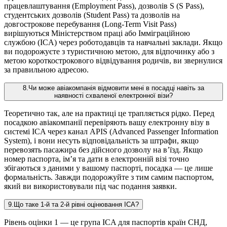
працевлаштування (Employment Pass), дозволів S (S Pass),
студентських дозволів (Student Pass) та дозволів на
довгострокове перебування (Long-Term Visit Pass)
вирішуються Міністерством праці або Імміграційною
службою (ICA) через роботодавців та навчальні заклади. Якщо
ви подорожуєте з туристичною метою, для відпочинку або з
метою короткострокового відвідування родичів, ви звернулися
за правильною адресою.
8
.
Чи може авіакомпанія відмовити мені в посадці навіть за
наявності схваленої електронної візи?
Теоретично так, але на практиці це трапляється рідко. Перед
посадкою авіакомпанії перевіряють вашу електронну візу в
системі ICA через канал APIS (Advanced Passenger Information
System), і вони несуть відповідальність за штрафи, якщо
перевозять пасажира без дійсного дозволу на в’їзд. Якщо
номер паспорта, ім’я та дати в електронній візі точно
збігаються з даними у вашому паспорті, посадка — це лише
формальність. Завжди подорожуйте з тим самим паспортом,
який ви використовували під час подання заявки.
9
.
Що таке 1-й та 2-й рівні оцінювання ICA?
Рівень оцінки 1 — це група ICA для паспортів країн СНД,