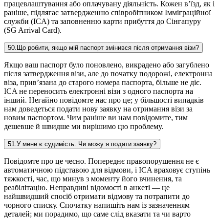
працевлаштування або оплачувану діяльність. Кожен в’їзд, як і
раніше, підлягає затвердженню співробітником Імміграційної
служби (ICA) та заповненню карти прибуття до Сінгапуру
(SG Arrival Card).
50
.
Що робити, якщо мій паспорт змінився після отримання візи?
Якщо ваш паспорт було поновлено, викрадено або загублено
після затвердження візи, але до початку подорожі, електронна
віза, прив’язана до старого номера паспорта, більше не діє.
ICA не переносить електронні візи з одного паспорта на
інший. Негайно повідомте нас про це; у більшості випадків
нам доведеться подати нову заявку на отримання візи за
новим паспортом. Чим раніше ви нам повідомите, тим
дешевше й швидше ми вирішимо цю проблему.
51
.
У мене є судимість. Чи можу я подати заявку?
Повідомте про це чесно. Попереднє правопорушення не є
автоматичною підставою для відмови, і ICA враховує ступінь
тяжкості, час, що минув з моменту його вчинення, та
реабілітацію. Неправдиві відомості в анкеті — це
найшвидший спосіб отримати відмову та потрапити до
чорного списку. Спочатку напишіть нам із зазначенням
деталей; ми порадимо, що саме слід вказати та чи варто