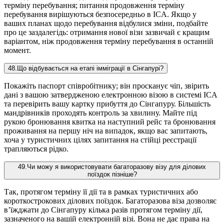
терміну перебування; питання продовження терміну
перебування вирішуються безпосередньо в ICA. Якщо у
ваших планах щодо перебування відбулися зміни, подбайте
про це заздалегідь: отримання нової візи зазвичай є кращим
варіантом, ніж продовження терміну перебування в останній
момент.
48
.
Що відбувається на етапі імміграції в Сінгапурі?
Покажіть паспорт співробітнику; він просканує чіп, звірить
дані з вашою затвердженою електронною візою в системі ICA
та перевірить вашу картку прибуття до Сінгапуру. Більшість
мандрівників проходять контроль за хвилину. Майте під
рукою бронювання квитка на наступний рейс та бронювання
проживання на першу ніч на випадок, якщо вас запитають,
хоча у туристичних цілях запитання на стійці реєстрації
трапляються рідко.
49
.
Чи можу я використовувати багаторазову візу для ділових
поїздок пізніше?
Так, протягом терміну її дії та в рамках туристичних або
короткострокових ділових поїздок. Багаторазова віза дозволяє
в’їжджати до Сінгапуру кілька разів протягом терміну дії,
зазначеного на вашій електронній візі. Вона не дає права на