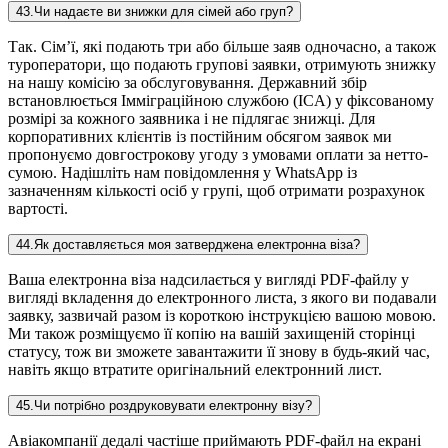
43
.
Чи надаєте ви знижки для сімей або груп?
Так. Сім’ї, які подають три або більше заяв одночасно, а також
туроператори, що подають групові заявки, отримують знижку
на нашу комісію за обслуговування. Державний збір
встановлюється Імміграційною службою (ICA) у фіксованому
розмірі за кожного заявника і не підлягає знижці. Для
корпоративних клієнтів із постійним обсягом заявок ми
пропонуємо довгострокову угоду з умовами оплати за нетто-
сумою. Надішліть нам повідомлення у WhatsApp із
зазначенням кількості осіб у групі, щоб отримати розрахунок
вартості.
44
.
Як доставляється моя затверджена електронна віза?
Ваша електронна віза надсилається у вигляді PDF-файлу у
вигляді вкладення до електронного листа, з якого ви подавали
заявку, зазвичай разом із короткою інструкцією вашою мовою.
Ми також розміщуємо її копію на вашій захищеній сторінці
статусу, тож ви зможете завантажити її знову в будь-який час,
навіть якщо втратите оригінальний електронний лист.
45
.
Чи потрібно роздруковувати електронну візу?
Авіакомпанії дедалі частіше приймають PDF-файл на екрані