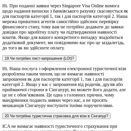
Ні. При поданні заявки через Singapore Visa Online вимога
щодо надання виписки з банківського рахунку скасовується як
для паспортів категорії 1, так і для паспортів категорії 2. Наша
мережа приватних агентів самостійно здійснює перевірку
фінансового стану, тому вам не потрібно додавати до заявки
довідки про заробітну плату чи підтвердження наявності
коштів. Якщо для вашого конкретного випадку знадобиться
додатковий документ, ми повідомимо вас про це заздалегідь,
до того як ви здійсните оплату.
19
.
Чи потрібен лист-запрошення (LOI)?
Ні. Наша послуга з оформлення електронної туристичної візи
розроблена таким чином, що не вимагає наявності
запрошення як для паспортів категорії 1, так і для паспортів
категорії 2. Якщо у вас є запрошення від родичів, друзів або
приймаючої сторони в Сінгапурі, ви можете його додати, але
це не є обов’язковим. Це одна з головних причин, чому
мандрівники подають заявки через нас, а не просять
мешканців Сінгапуру виступити їхніми поручителями.
20
.
Чи потрібна туристична страховка для візи в Сінгапур?
ICA не вимагає наявності туристичного страхування при