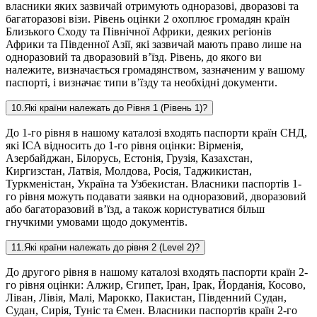
власники яких зазвичай отримують одноразові, дворазові та
багаторазові візи. Рівень оцінки 2 охоплює громадян країн
Близького Сходу та Північної Африки, деяких регіонів
Африки та Південної Азії, які зазвичай мають право лише на
одноразовий та дворазовий в’їзд. Рівень, до якого ви
належите, визначається громадянством, зазначеним у вашому
паспорті, і визначає типи в’їзду та необхідні документи.
10
.
Які країни належать до Рівня 1 (Рівень 1)?
До 1-го рівня в нашому каталозі входять паспорти країн СНД,
які ICA відносить до 1-го рівня оцінки: Вірменія,
Азербайджан, Білорусь, Естонія, Грузія, Казахстан,
Киргизстан, Латвія, Молдова, Росія, Таджикистан,
Туркменістан, Україна та Узбекистан. Власники паспортів 1-
го рівня можуть подавати заявки на одноразовий, дворазовий
або багаторазовий в’їзд, а також користуватися більш
гнучкими умовами щодо документів.
11
.
Які країни належать до рівня 2 (Level 2)?
До другого рівня в нашому каталозі входять паспорти країн 2-
го рівня оцінки: Алжир, Єгипет, Іран, Ірак, Йорданія, Косово,
Ліван, Лівія, Малі, Марокко, Пакистан, Південний Судан,
Судан, Сирія, Туніс та Ємен. Власники паспортів країн 2-го