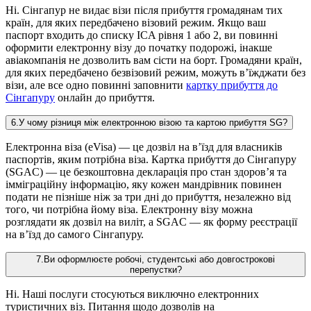
Ні. Сінгапур не видає візи після прибуття громадянам тих
країн, для яких передбачено візовий режим. Якщо ваш
паспорт входить до списку ICA рівня 1 або 2, ви повинні
оформити електронну візу до початку подорожі, інакше
авіакомпанія не дозволить вам сісти на борт. Громадяни країн,
для яких передбачено безвізовий режим, можуть в’їжджати без
візи, але все одно повинні заповнити
картку прибуття до
Сінгапуру
онлайн до прибуття.
6
.
У чому різниця між електронною візою та картою прибуття SG?
Електронна віза (eVisa) — це дозвіл на в’їзд для власників
паспортів, яким потрібна віза. Картка прибуття до Сінгапуру
(SGAC) — це безкоштовна декларація про стан здоров’я та
імміграційну інформацію, яку кожен мандрівник повинен
подати не пізніше ніж за три дні до прибуття, незалежно від
того, чи потрібна йому віза. Електронну візу можна
розглядати як дозвіл на виліт, а SGAC — як форму реєстрації
на в’їзд до самого Сінгапуру.
7
.
Ви оформлюєте робочі, студентські або довгострокові
перепустки?
Ні. Наші послуги стосуються виключно електронних
туристичних віз. Питання щодо дозволів на