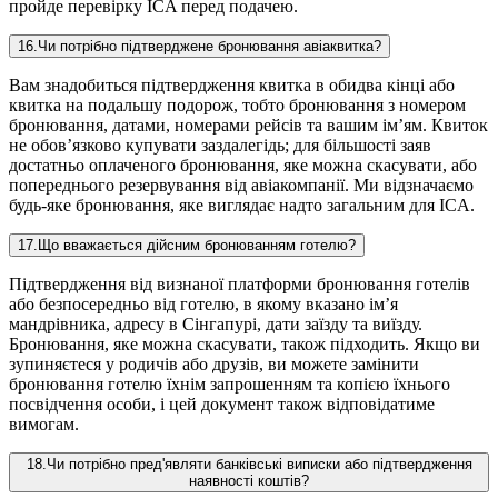
пройде перевірку ICA перед подачею.
16
.
Чи потрібно підтверджене бронювання авіаквитка?
Вам знадобиться підтвердження квитка в обидва кінці або
квитка на подальшу подорож, тобто бронювання з номером
бронювання, датами, номерами рейсів та вашим ім’ям. Квиток
не обов’язково купувати заздалегідь; для більшості заяв
достатньо оплаченого бронювання, яке можна скасувати, або
попереднього резервування від авіакомпанії. Ми відзначаємо
будь-яке бронювання, яке виглядає надто загальним для ICA.
17
.
Що вважається дійсним бронюванням готелю?
Підтвердження від визнаної платформи бронювання готелів
або безпосередньо від готелю, в якому вказано ім’я
мандрівника, адресу в Сінгапурі, дати заїзду та виїзду.
Бронювання, яке можна скасувати, також підходить. Якщо ви
зупиняєтеся у родичів або друзів, ви можете замінити
бронювання готелю їхнім запрошенням та копією їхнього
посвідчення особи, і цей документ також відповідатиме
вимогам.
18
.
Чи потрібно пред'являти банківські виписки або підтвердження
наявності коштів?