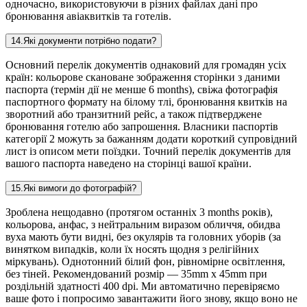
одночасно, використовуючи в різних файлах дані про
бронювання авіаквитків та готелів.
14
.
Які документи потрібно подати?
Основний перелік документів однаковий для громадян усіх
країн: кольорове скановане зображення сторінки з даними
паспорта (термін дії не менше 6 months), свіжа фотографія
паспортного формату на білому тлі, бронювання квитків на
зворотний або транзитний рейс, а також підтверджене
бронювання готелю або запрошення. Власники паспортів
категорії 2 можуть за бажанням додати короткий супровідний
лист із описом мети поїздки. Точний перелік документів для
вашого паспорта наведено на сторінці вашої країни.
15
.
Які вимоги до фотографій?
Зроблена нещодавно (протягом останніх 3 months років),
кольорова, анфас, з нейтральним виразом обличчя, обидва
вуха мають бути видні, без окулярів та головних уборів (за
винятком випадків, коли їх носять щодня з релігійних
міркувань). Однотонний білий фон, рівномірне освітлення,
без тіней. Рекомендований розмір — 35mm x 45mm при
роздільній здатності 400 dpi. Ми автоматично перевіряємо
ваше фото і попросимо завантажити його знову, якщо воно не