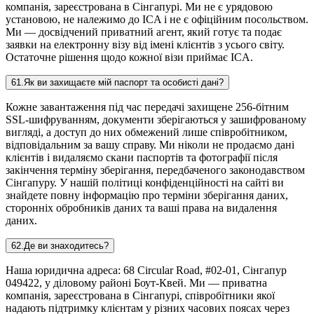
компанія, зареєстрована в Сінгапурі. Ми не є урядовою
установою, не належимо до ICA і не є офіційним посольством.
Ми — досвідчений приватний агент, який готує та подає
заявки на електронну візу від імені клієнтів з усього світу.
Остаточне рішення щодо кожної візи приймає ICA.
61
.
Як ви захищаєте мій паспорт та особисті дані?
Кожне завантаження під час передачі захищене 256-бітним
SSL-шифруванням, документи зберігаються у зашифрованому
вигляді, а доступ до них обмежений лише співробітником,
відповідальним за вашу справу. Ми ніколи не продаємо дані
клієнтів і видаляємо скани паспортів та фотографії після
закінчення терміну зберігання, передбаченого законодавством
Сінгапуру. У нашій політиці конфіденційності на сайті ви
знайдете повну інформацію про терміни зберігання даних,
сторонніх обробників даних та ваші права на видалення
даних.
62
.
Де ви знаходитесь?
Наша юридична адреса: 68 Circular Road, #02-01, Сінгапур
049422, у діловому районі Боут-Квей. Ми — приватна
компанія, зареєстрована в Сінгапурі, співробітники якої
надають підтримку клієнтам у різних часових поясах через