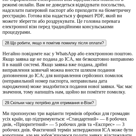
режимі онлайн. Вам не доведеться відвідувати посольство,
надсилати паперовий паспорт або приходити на біометричну
реєстрацію. Готова віза надається у форматі PDF, який ви
можете зберегти або роздрукувати. Це головна перевага
електронної візи перед традиційними консульськими
процедурами.
28
.
Що робити, якщо я помітив помилку після оплати?
Негайно повідомте нас у WhatsApp або електронною поштою.
Якщо заявка ще не подана до ICA, ми безкоштовно виправимо
її в нашій системі. Якщо заявка вже подана, дрібні
виправлення зазвичай можна внести шляхом подання
доповнення до ICA; для виправлення серйозних помилок
(неправильний номер паспорта, неправильна дата
народження) може знадобитися подання нової заявки. Час має
значення, тому напишіть нам, щойно ви помітите помилку.
29
.
Скільки часу потрібно для отримання е-Візи?
Ми пропонуємо три варіанти термінів обробки для громадян
усіх країн, що підтримуються: «Стандартний» — 8 робочих
днів, «Пріоритетний» — 5 робочих днів та «Експрес» — 3
робочих днів. Фактичний термін затвердження ICA може бути
коротшим, але ми зобов’язуємося подати заявку, відстежувати