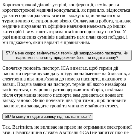
Короткострокові ділові зустрічі, конференції, семінари та
короткострокові медичні консультації, як правило, відносяться
до категорії соціальних візитів і можуть здійснюватися за
туристичною електронною візою. Оплачувана робота, тривале
медичне лікування та офіційне навчання належать до інших
категорій і вимагають отримання іншого дозволу на в’їзд. У
разі виникнення сумнівів надішліть нам план своєї поїздки, і
ми підкажемо, який варіант є правильним.
57
.
У мене скоро закінчується термін дії закордонного паспорта. Чи
варто мені спочатку продовжити його, чи подати заяву?
Спочатку поновіть паспорт. ICA вимагає, щоб термін дії
паспорта перевищував дату в’їзду щонайменше на 6 місяців, а
електронна віза прив’язана до номера паспорта, вказаного в
заявці. Подача заявки на паспорт, термін дії якого незабаром
закінчується, є марною тратою державних зборів, оскільки
після отримання нового паспорта вам доведеться подавати
заявку заново. Якщо почекати два-три тижні, щоб поновити
паспорт, ви заощадите гроші та уникнете зайвого стресу.
58
.
Чи можу я подати заявку під час вагітності?
Так. Вагітність не впливає на право на отримання електронної
візи, і Імміграційна служба Австралії (ICA) не запитує про це