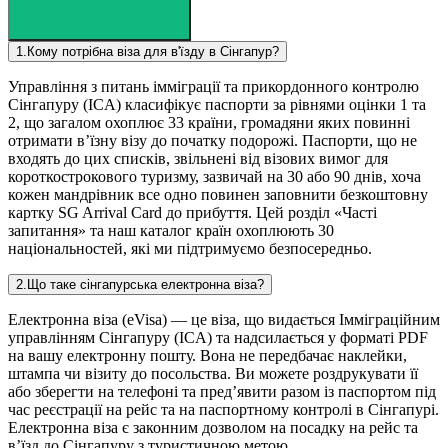
1
.
Кому потрібна віза для в'їзду в Сінгапур?
Управління з питань імміграції та прикордонного контролю
Сінгапуру (ICA) класифікує паспорти за рівнями оцінки 1 та
2, що загалом охоплює 33 країни, громадяни яких повинні
отримати в’їзну візу до початку подорожі. Паспорти, що не
входять до цих списків, звільнені від візових вимог для
короткострокового туризму, зазвичай на 30 або 90 днів, хоча
кожен мандрівник все одно повинен заповнити безкоштовну
картку SG Arrival Card до прибуття. Цей розділ «Часті
запитання» та наш каталог країн охоплюють 30
національностей, які ми підтримуємо безпосередньо.
2
.
Що таке сінгапурська електронна віза?
Електронна віза (eVisa) — це віза, що видається Імміграційним
управлінням Сінгапуру (ICA) та надсилається у форматі PDF
на вашу електронну пошту. Вона не передбачає наклейки,
штампа чи візиту до посольства. Ви можете роздрукувати її
або зберегти на телефоні та пред’явити разом із паспортом під
час реєстрації на рейс та на паспортному контролі в Сінгапурі.
Електронна віза є законним дозволом на посадку на рейс та
в’їзд до Сінгапуру з туристичною метою.