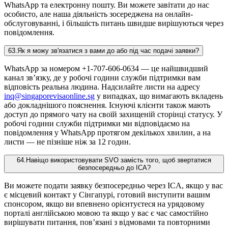
WhatsApp та електронну пошту. Ви можете завітати до нас
особисто, але наша діяльність зосереджена на онлайн-
обслуговуванні, і більшість питань швидше вирішуються через
повідомлення.
63
.
Як я можу зв'язатися з вами до або під час подачі заявки?
WhatsApp за номером +1-707-606-0634 — це найшвидший
канал зв’язку, де у робочі години служби підтримки вам
відповість реальна людина. Надсилайте листи на адресу
inq@singaporevisaonline.sg
у випадках, що вимагають вкладень
або докладнішого пояснення. Існуючі клієнти також мають
доступ до прямого чату на своїй захищеній сторінці статусу. У
робочі години служби підтримки ми відповідаємо на
повідомлення у WhatsApp протягом декількох хвилин, а на
листи — не пізніше ніж за 12 годин.
64
.
Навіщо використовувати SVO замість того, щоб звертатися
безпосередньо до ICA?
Ви можете подати заявку безпосередньо через ICA, якщо у вас
є місцевий контакт у Сінгапурі, готовий виступити вашим
спонсором, якщо ви впевнено орієнтуєтеся на урядовому
порталі англійською мовою та якщо у вас є час самостійно
вирішувати питання, пов’язані з відмовами та повторними