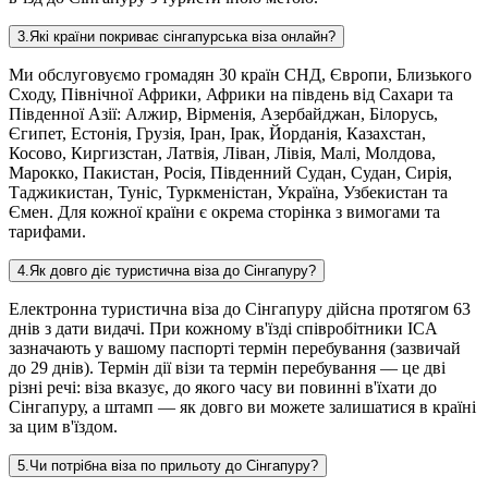
3
.
Які країни покриває сінгапурська віза онлайн?
Ми обслуговуємо громадян 30 країн СНД, Європи, Близького
Сходу, Північної Африки, Африки на південь від Сахари та
Південної Азії: Алжир, Вірменія, Азербайджан, Білорусь,
Єгипет, Естонія, Грузія, Іран, Ірак, Йорданія, Казахстан,
Косово, Киргизстан, Латвія, Ліван, Лівія, Малі, Молдова,
Марокко, Пакистан, Росія, Південний Судан, Судан, Сирія,
Таджикистан, Туніс, Туркменістан, Україна, Узбекистан та
Ємен. Для кожної країни є окрема сторінка з вимогами та
тарифами.
4
.
Як довго діє туристична віза до Сінгапуру?
Електронна туристична віза до Сінгапуру дійсна протягом 63
днів з дати видачі. При кожному в'їзді співробітники ICA
зазначають у вашому паспорті термін перебування (зазвичай
до 29 днів). Термін дії візи та термін перебування — це дві
різні речі: віза вказує, до якого часу ви повинні в'їхати до
Сінгапуру, а штамп — як довго ви можете залишатися в країні
за цим в'їздом.
5
.
Чи потрібна віза по прильоту до Сінгапуру?