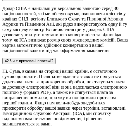
Долар США є найбільш універсальною валютою серед 30
національностей, які ми обслуговуємо, охоплюючи клієнтів у
країнах СНД, регіону Близького Сходу та Північної Африки,
Африки та Південної Азії, які рідко використовують одну й ту
саму місцеву валюту. Встановлення цін у доларах США
дозволяє уникнути плутанини з конвертацією та відповідає
тому, як ICA визначає розмір своїх міжнародних комісій. Ваша
картка автоматично здійснює конвертацію з вашої
національної валюти під час оформлення замовлення.
42
.
Чи є приховані платежі?
Ні. Сума, вказана на сторінці вашої країни, є остаточною
сумою до оплати. Після затвердження заявки не стягується
додаткова плата за прискорення обробки, не стягується плата
за доставку електронної візи (вона надсилається електронною
поштою у форматі PDF), а також не стягується плата за
виправлення помилки, про яку ви повідомили протягом
першої години. Якщо нам коли-небудь знадобиться
прискорити обробку вашої заявки через терміни, встановлені
Імміграційною службою Австралії (ICA), ми спочатку
надішлемо вам письмове повідомлення, і рішення
залишатиметься за вами.