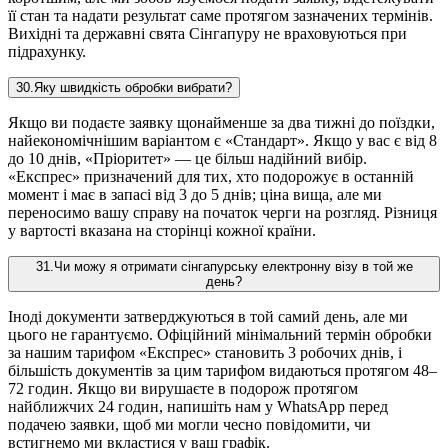
її стан та надати результат саме протягом зазначених термінів.
Вихідні та державні свята Сінгапуру не враховуються при
підрахунку.
30
.
Яку швидкість обробки вибрати?
Якщо ви подаєте заявку щонайменше за два тижні до поїздки,
найекономічнішим варіантом є «Стандарт». Якщо у вас є від 8
до 10 днів, «Пріоритет» — це більш надійний вибір.
«Експрес» призначений для тих, хто подорожує в останній
момент і має в запасі від 3 до 5 днів; ціна вища, але ми
переносимо вашу справу на початок черги на розгляд. Різниця
у вартості вказана на сторінці кожної країни.
31
.
Чи можу я отримати сінгапурську електронну візу в той же
день?
Іноді документи затверджуються в той самий день, але ми
цього не гарантуємо. Офіційний мінімальний термін обробки
за нашим тарифом «Експрес» становить 3 робочих днів, і
більшість документів за цим тарифом видаються протягом 48–
72 годин. Якщо ви вирушаєте в подорож протягом
найближчих 24 годин, напишіть нам у WhatsApp перед
подачею заявки, щоб ми могли чесно повідомити, чи
встигнемо ми вкластися у ваш графік.