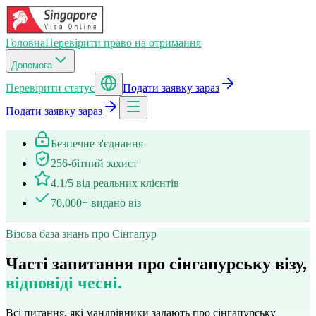
Головна
Перевірити право на отримання
Допомога
Перевірити статус
Подати заявку зараз
Подати заявку зараз
Безпечне з'єднання
256-бітний захист
4.1/5 від реальних клієнтів
70,000+ видано віз
Візова база знань про Сінгапур
Часті запитання про сінгапурську візу,
відповіді чесні.
Всі питання, які мандрівники задають про сінгапурську