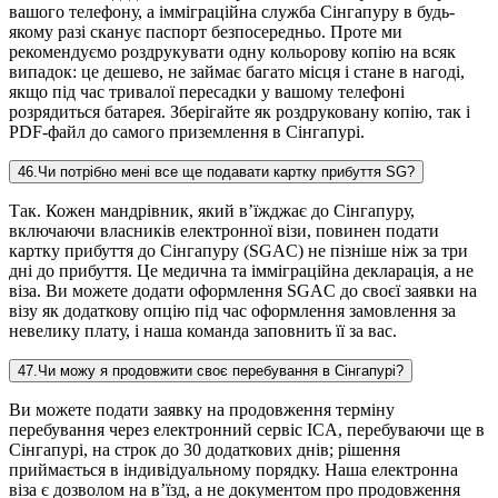
вашого телефону, а імміграційна служба Сінгапуру в будь-
якому разі сканує паспорт безпосередньо. Проте ми
рекомендуємо роздрукувати одну кольорову копію на всяк
випадок: це дешево, не займає багато місця і стане в нагоді,
якщо під час тривалої пересадки у вашому телефоні
розрядиться батарея. Зберігайте як роздруковану копію, так і
PDF-файл до самого приземлення в Сінгапурі.
46
.
Чи потрібно мені все ще подавати картку прибуття SG?
Так. Кожен мандрівник, який в’їжджає до Сінгапуру,
включаючи власників електронної візи, повинен подати
картку прибуття до Сінгапуру (SGAC) не пізніше ніж за три
дні до прибуття. Це медична та імміграційна декларація, а не
віза. Ви можете додати оформлення SGAC до своєї заявки на
візу як додаткову опцію під час оформлення замовлення за
невелику плату, і наша команда заповнить її за вас.
47
.
Чи можу я продовжити своє перебування в Сінгапурі?
Ви можете подати заявку на продовження терміну
перебування через електронний сервіс ICA, перебуваючи ще в
Сінгапурі, на строк до 30 додаткових днів; рішення
приймається в індивідуальному порядку. Наша електронна
віза є дозволом на в’їзд, а не документом про продовження