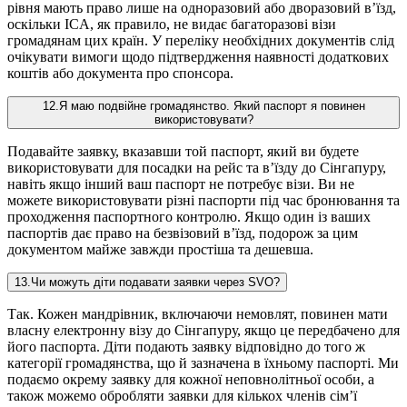
рівня мають право лише на одноразовий або дворазовий в’їзд,
оскільки ICA, як правило, не видає багаторазові візи
громадянам цих країн. У переліку необхідних документів слід
очікувати вимоги щодо підтвердження наявності додаткових
коштів або документа про спонсора.
12
.
Я маю подвійне громадянство. Який паспорт я повинен
використовувати?
Подавайте заявку, вказавши той паспорт, який ви будете
використовувати для посадки на рейс та в’їзду до Сінгапуру,
навіть якщо інший ваш паспорт не потребує візи. Ви не
можете використовувати різні паспорти під час бронювання та
проходження паспортного контролю. Якщо один із ваших
паспортів дає право на безвізовий в’їзд, подорож за цим
документом майже завжди простіша та дешевша.
13
.
Чи можуть діти подавати заявки через SVO?
Так. Кожен мандрівник, включаючи немовлят, повинен мати
власну електронну візу до Сінгапуру, якщо це передбачено для
його паспорта. Діти подають заявку відповідно до того ж
категорії громадянства, що й зазначена в їхньому паспорті. Ми
подаємо окрему заявку для кожної неповнолітньої особи, а
також можемо обробляти заявки для кількох членів сім’ї