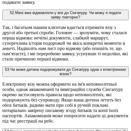
подавати заявку.
52
.
Мені вже відмовляли у візі до Сінгапуру. Чи можу я подати
заяву повторно?
Так, і багатьом нашим клієнтам вдається отримати візу з
другої або третьої спроби. Головне — зрозуміти, чому сталася
перша відмова: нечіткі документи, слабкий маршрут,
суперечлива історія подорожей чи якісь конкретні моменти в
анкеті. Надішліть нам лист про відмову (або опишіть те, що
пам’ятаєте), і ми переробимо заявку, усунувши ті недоліки, які
стали причиною першої відмови.
53
.
Чи може дитина подорожувати до Сінгапуру одна з електронною
візою?
Електронну візу можна оформити на ім'я неповнолітньої
особи, однак авіакомпанії та імміграційні служби Сінгапуру
окремо застосовують правила щодо неповнолітніх, які
подорожують без супроводу. Якщо ваша дитина летить без
обох батьків, радимо мати при собі в ручній поклажі
нотаріально завірену письмову згоду батьків та копії їхніх
паспортів. Авіакомпанія може попросити надати ці документи
під час реєстрації на рейс.