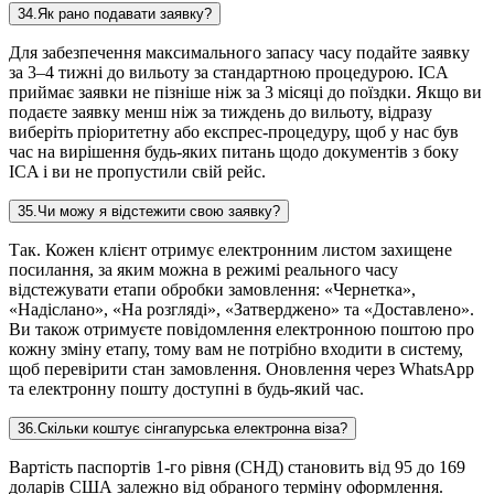
34
.
Як рано подавати заявку?
Для забезпечення максимального запасу часу подайте заявку
за 3–4 тижні до вильоту за стандартною процедурою. ICA
приймає заявки не пізніше ніж за 3 місяці до поїздки. Якщо ви
подаєте заявку менш ніж за тиждень до вильоту, відразу
виберіть пріоритетну або експрес-процедуру, щоб у нас був
час на вирішення будь-яких питань щодо документів з боку
ICA і ви не пропустили свій рейс.
35
.
Чи можу я відстежити свою заявку?
Так. Кожен клієнт отримує електронним листом захищене
посилання, за яким можна в режимі реального часу
відстежувати етапи обробки замовлення: «Чернетка»,
«Надіслано», «На розгляді», «Затверджено» та «Доставлено».
Ви також отримуєте повідомлення електронною поштою про
кожну зміну етапу, тому вам не потрібно входити в систему,
щоб перевірити стан замовлення. Оновлення через WhatsApp
та електронну пошту доступні в будь-який час.
36
.
Скільки коштує сінгапурська електронна віза?
Вартість паспортів 1-го рівня (СНД) становить від 95 до 169
доларів США залежно від обраного терміну оформлення.