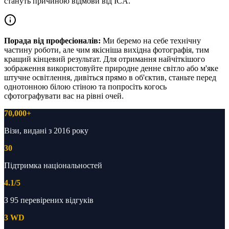
стануть причиною відмови від ICA.
Порада від професіоналів:
Ми беремо на себе технічну
частину роботи, але чим якісніша вихідна фотографія, тим
кращий кінцевий результат. Для отримання найчіткішого
зображення використовуйте природне денне світло або м'яке
штучне освітлення, дивіться прямо в об'єктив, станьте перед
однотонною білою стіною та попросіть когось
сфотографувати вас на рівні очей.
70,000+
Візи, видані з 2016 року
30
Підтримка національностей
4.1/5
З 95 перевірених відгуків
3 WD