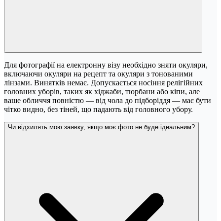
Для фотографії на електронну візу необхідно зняти окуляри,
включаючи окуляри на рецепт та окуляри з тонованими
лінзами. Винятків немає. Допускається носіння релігійних
головних уборів, таких як хіджаби, тюрбани або кіпи, але
ваше обличчя повністю — від чола до підборіддя — має бути
чітко видно, без тіней, що падають від головного убору.
Чи відхилять мою заявку, якщо моє фото не буде ідеальним?