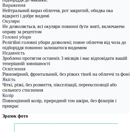
Вираження
Нейтральний вираз обличчя, рот закритий, обидва ока
відкриті і добре видимі
Окуляри
Не дозволяється, всі окуляри повинні бути зняті, включаючи
оправу за рецептом
Головні убори
Релігійні головні убори дозволені; повне обличчя від чола до
підборіддя повинно залишатися видимим
Недавність
Зроблено протягом останніх 3 місяців і має відповідати вашій
теперішній зовнішності
Освітлення
Рівномірний, фронтальний, без різких тіней на обличчі та фоні
Якість
Чіткі, різкі, без розмиття, пікселізації, переекспозиції або
сильного стиснення
Колір
Повноцінний колір, природний тон шкіри, без фільтрів і
прикрас
Зразок фото