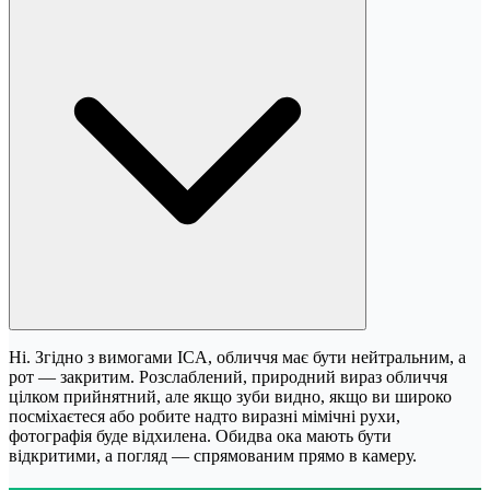
Ні. Згідно з вимогами ICA, обличчя має бути нейтральним, а
рот — закритим. Розслаблений, природний вираз обличчя
цілком прийнятний, але якщо зуби видно, якщо ви широко
посміхаєтеся або робите надто виразні мімічні рухи,
фотографія буде відхилена. Обидва ока мають бути
відкритими, а погляд — спрямованим прямо в камеру.