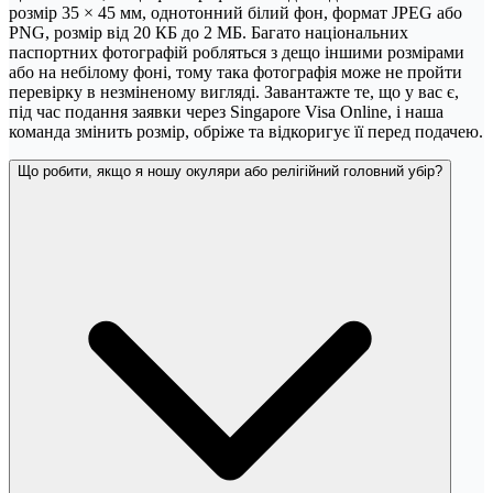
розмір 35 × 45 мм, однотонний білий фон, формат JPEG або
PNG, розмір від 20 КБ до 2 МБ. Багато національних
паспортних фотографій робляться з дещо іншими розмірами
або на небілому фоні, тому така фотографія може не пройти
перевірку в незміненому вигляді. Завантажте те, що у вас є,
під час подання заявки через Singapore Visa Online, і наша
команда змінить розмір, обріже та відкоригує її перед подачею.
Що робити, якщо я ношу окуляри або релігійний головний убір?