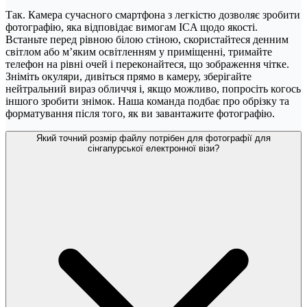
Так. Камера сучасного смартфона з легкістю дозволяє зробити
фотографію, яка відповідає вимогам ICA щодо якості.
Встаньте перед рівною білою стіною, скористайтеся денним
світлом або м’яким освітленням у приміщенні, тримайте
телефон на рівні очей і переконайтеся, що зображення чітке.
Зніміть окуляри, дивіться прямо в камеру, зберігайте
нейтральний вираз обличчя і, якщо можливо, попросіть когось
іншого зробити знімок. Наша команда подбає про обрізку та
форматування після того, як ви завантажите фотографію.
Який точний розмір файлу потрібен для фотографії для
сінгапурської електронної візи?