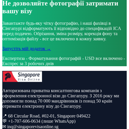
Не дозволяйте фотографії затримати
вашу візу
Завантажте будь-яку чітку фотографію, і наші фахівці в
Сінгапурі відформатують її відповідно до специфікацій ICA
перед подачею. Обрізання, зміна розміру, корекція фону та
оптимізація файлу - все це включено в кожну заявку.
Запустіть мій додаток →
Експертиза - Форматування фотографій - USD все включено -
Експрес за 3 робочих днів
Авторизована приватна консалтингова компанія з
оформлення електронної візи до Сінгапуру. З 2016 року ми
допомогли понад 70 000 мандрівників із понад 50 країн
отримати електронну візу до Сінгапуру.
📍 68 Circular Road, #02-01, Singapore 049422
💬 +1-707-606-0634 (лише WhatsApp)
✉
inq@singaporevisaonline.sg