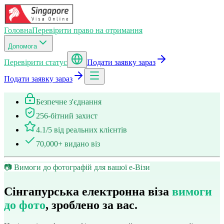
Головна
Перевірити право на отримання
Допомога
Перевірити статус
Подати заявку зараз
Подати заявку зараз
Безпечне з'єднання
256-бітний захист
4.1/5 від реальних клієнтів
70,000+ видано віз
📷 Вимоги до фотографій для вашої е-Візи
Сінгапурська електронна віза
вимоги
до фото
, зроблено за вас.