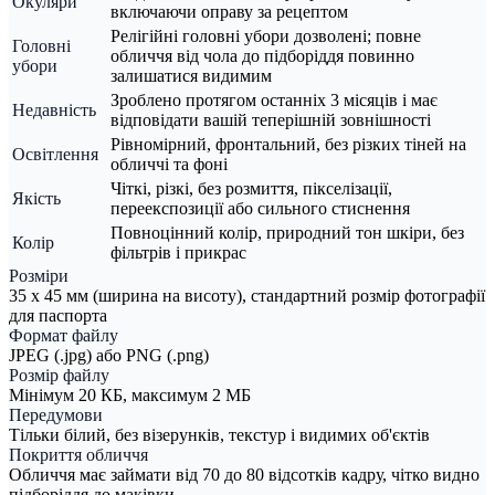
Окуляри
включаючи оправу за рецептом
Релігійні головні убори дозволені; повне
Головні
обличчя від чола до підборіддя повинно
убори
залишатися видимим
Зроблено протягом останніх 3 місяців і має
Недавність
відповідати вашій теперішній зовнішності
Рівномірний, фронтальний, без різких тіней на
Освітлення
обличчі та фоні
Чіткі, різкі, без розмиття, пікселізації,
Якість
переекспозиції або сильного стиснення
Повноцінний колір, природний тон шкіри, без
Колір
фільтрів і прикрас
Розміри
35 x 45 мм (ширина на висоту), стандартний розмір фотографії
для паспорта
Формат файлу
JPEG (.jpg) або PNG (.png)
Розмір файлу
Мінімум 20 КБ, максимум 2 МБ
Передумови
Тільки білий, без візерунків, текстур і видимих об'єктів
Покриття обличчя
Обличчя має займати від 70 до 80 відсотків кадру, чітко видно
підборіддя до маківки.