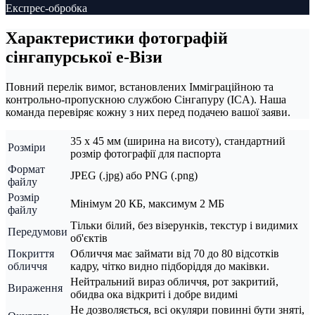
Експрес-обробка
Характеристики фотографій
сінгапурської е-Візи
Повний перелік вимог, встановлених Імміграційною та
контрольно-пропускною службою Сінгапуру (ICA). Наша
команда перевіряє кожну з них перед подачею вашої заяви.
35 x 45 мм (ширина на висоту), стандартний
Розміри
розмір фотографії для паспорта
Формат
JPEG (.jpg) або PNG (.png)
файлу
Розмір
Мінімум 20 КБ, максимум 2 МБ
файлу
Тільки білий, без візерунків, текстур і видимих
Передумови
об'єктів
Покриття
Обличчя має займати від 70 до 80 відсотків
обличчя
кадру, чітко видно підборіддя до маківки.
Нейтральний вираз обличчя, рот закритий,
Вираження
обидва ока відкриті і добре видимі
Не дозволяється, всі окуляри повинні бути зняті,