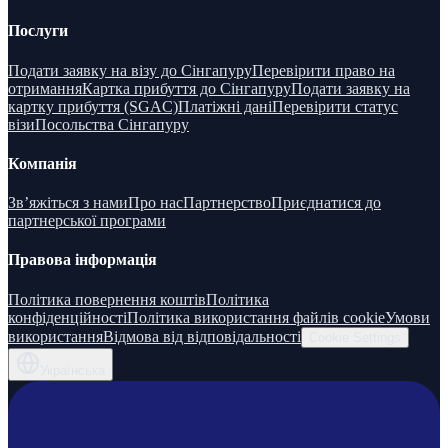
Послуги
Подати заявку на візу до Сінгапуру
Перевірити право на
отримання
Картка прибуття до Сінгапуру
Подати заявку на
картку прибуття (SGAC)
Платіжні дані
Перевірити статус
візи
Посольства Сінгапуру
Компанія
Зв’яжіться з нами
Про нас
Партнерство
Приєднатися до
партнерської програми
Правова інформація
Політика повернення коштів
Політика
конфіденційності
Політика використання файлів cookie
Умови
використання
Відмова від відповідальності
Cookie Settings
Українська