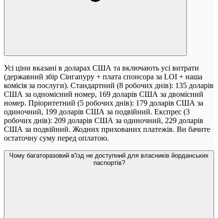
Усі ціни вказані в доларах США та включають усі витрати
(державний збір Сінгапуру + плата спонсора за LOI + наша
комісія за послуги). Стандартний (8 робочих днів): 135 доларів
США за одномісний номер, 169 доларів США за двомісний
номер. Пріоритетний (5 робочих днів): 179 доларів США за
одиночний, 199 доларів США за подвійний. Експрес (3
робочих днів): 209 доларів США за одиночний, 229 доларів
США за подвійний. Жодних прихованих платежів. Ви бачите
остаточну суму перед оплатою.
Чому багаторазовий в'їзд не доступний для власників йорданських
паспортів?