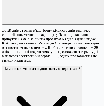
До 29 днів за один в’їзд. Точну кількість днів визначає
співробітник митниці в аеропорту Чангі під час вашого
прибуття. Сама віза дійсна протягом 63 днів з дня її видачі
ICA, тому ви повинні в'їхати до Сінгапуру принаймні один
раз протягом цього періоду. Щоб залишитися довше ніж 29
днів, ви повинні подати заявку на продовження терміну дії
візи через електронний сервіс ICA, однак продовження не
завжди надається.
Чи може вся моя сім'я подати заявку за один сеанс?