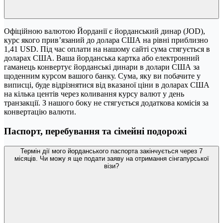
Офіційною валютою Йорданії є йорданський динар (JOD),
курс якого прив’язаний до долара США на рівні приблизно
1,41 USD. Під час оплати на нашому сайті сума стягується в
доларах США. Ваша йорданська картка або електронний
гаманець конвертує йорданські динари в долари США за
щоденним курсом вашого банку. Сума, яку ви побачите у
виписці, буде відрізнятися від вказаної ціни в доларах США
на кілька центів через коливання курсу валют у день
транзакції. З нашого боку не стягується додаткова комісія за
конвертацію валюти.
Паспорт, перебування та сімейні подорожі
Термін дії мого йорданського паспорта закінчується через 7
місяців. Чи можу я ще подати заяву на отримання сінгапурської
візи?