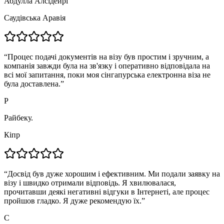
Абдулла Алсідейрі
Саудівська Аравія
“
Процес подачі документів на візу був простим і зручним, а
компанія завжди була на зв'язку і оперативно відповідала на
всі мої запитання, поки моя сінгапурська електронна віза не
була доставлена.
”
Р
Райбеку.
Кіпр
“
Досвід був дуже хорошим і ефективним. Ми подали заявку на
візу і швидко отримали відповідь. Я хвилювалася,
прочитавши деякі негативні відгуки в Інтернеті, але процес
пройшов гладко. Я дуже рекомендую їх.
”
С