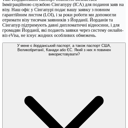
Імміграційною службою Сінгапуру (ICA) для подання заяв на
візу. Наш офіс у Сінгапурі подає вашу заявку з повним
гарантійним листом (LOI), і за роки роботи ми допомогли
отримати візу тисячам заявників з Йорданії. Йорданія та
Сінгапур підтримують давні дипломатичні відносини, і для
громадян Йорданії, які подають заявки через систему онлайн-
віз eVisa, не існує жодних особливих обмежень.
У мене є йорданський паспорт, а також паспорт США,
Великобританії, Канади або ЄС. Який з них я повинен
використовувати?