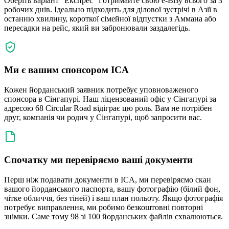
Оберіть варіант "Експрес" і отримайте свою е-Візу всього за 3
робочих днів. Ідеально підходить для ділової зустрічі в Азії в
останню хвилину, короткої сімейної відпустки з Аммана або
пересадки на рейс, який ви забронювали заздалегідь.
Ми є вашим спонсором ICA
Кожен йорданський заявник потребує уповноваженого
спонсора в Сінгапурі. Наш ліцензований офіс у Сінгапурі за
адресою 68 Circular Road відіграє цю роль. Вам не потрібен
друг, компанія чи родич у Сінгапурі, щоб запросити вас.
Спочатку ми перевіряємо ваші документи
Перш ніж подавати документи в ICA, ми перевіряємо скан
вашого йорданського паспорта, вашу фотографію (білий фон,
чітке обличчя, без тіней) і ваш план польоту. Якщо фотографія
потребує виправлення, ми робимо безкоштовні повторні
знімки. Саме тому 98 зі 100 йорданських файлів схвалюються.