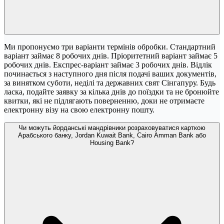
Ми пропонуємо три варіанти термінів обробки. Стандартний
варіант займає 8 робочих днів. Пріоритетний варіант займає 5
робочих днів. Експрес-варіант займає 3 робочих днів. Відлік
починається з наступного дня після подачі ваших документів,
за винятком суботи, неділі та державних свят Сінгапуру. Будь
ласка, подайте заявку за кілька днів до поїздки та не бронюйте
квитки, які не підлягають поверненню, доки не отримаєте
електронну візу на свою електронну пошту.
Чи можуть йорданські мандрівники розраховуватися карткою
Арабського банку, Jordan Kuwait Bank, Cairo Amman Bank або
Housing Bank?