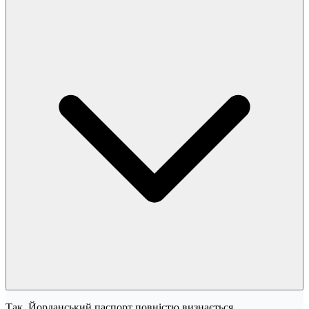
Так. Йорданський паспорт повністю визнається