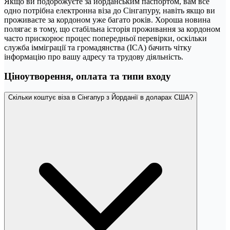
Якщо ви подорожуєте за йорданським паспортом, вам все
одно потрібна електронна віза до Сінгапуру, навіть якщо ви
проживаєте за кордоном уже багато років. Хороша новина
полягає в тому, що стабільна історія проживання за кордоном
часто прискорює процес попередньої перевірки, оскільки
служба імміграції та громадянства (ICA) бачить чітку
інформацію про вашу адресу та трудову діяльність.
Ціноутворення, оплата та типи входу
Скільки коштує віза в Сінгапур з Йорданії в доларах США?