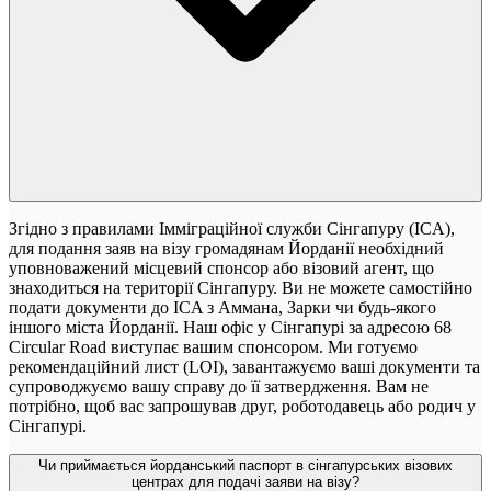
Згідно з правилами Імміграційної служби Сінгапуру (ICA),
для подання заяв на візу громадянам Йорданії необхідний
уповноважений місцевий спонсор або візовий агент, що
знаходиться на території Сінгапуру. Ви не можете самостійно
подати документи до ICA з Аммана, Зарки чи будь-якого
іншого міста Йорданії. Наш офіс у Сінгапурі за адресою 68
Circular Road виступає вашим спонсором. Ми готуємо
рекомендаційний лист (LOI), завантажуємо ваші документи та
супроводжуємо вашу справу до її затвердження. Вам не
потрібно, щоб вас запрошував друг, роботодавець або родич у
Сінгапурі.
Чи приймається йорданський паспорт в сінгапурських візових
центрах для подачі заяви на візу?