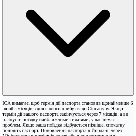
ICA вимагає, щоб термін дії паспорта становив щонайменше 6
months місяців з дня вашого прибуття до Сінгапуру. Якщо
термін дії вашого паспорта закінчується через 7 місяців, а ви
плануєте поїздку найближчими тижнями, у вас немає
проблем. Якщо ваша поїздка відбудеться пізніше, спочатку
поновіть паспорт. Поновлення паспорта в Йорданії через
Міністерство внутрішніх справ або в дипломатичному