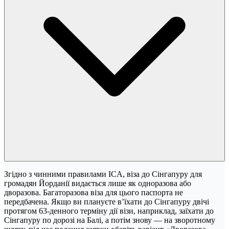
Згідно з чинними правилами ICA, віза до Сінгапуру для
громадян Йорданії видається лише як одноразова або
дворазова. Багаторазова віза для цього паспорта не
передбачена. Якщо ви плануєте в’їхати до Сінгапуру двічі
протягом 63-денного терміну дії візи, наприклад, заїхати до
Сінгапуру по дорозі на Балі, а потім знову — на зворотному