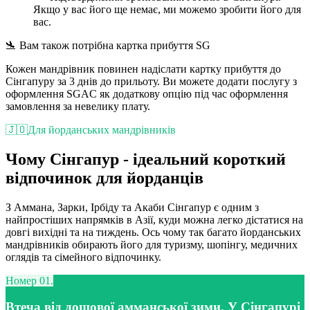
Якщо у вас його ще немає, ми можемо зробити його для
вас.
🛬 Вам також потрібна картка прибуття SG
Кожен мандрівник повинен надіслати картку прибуття до
Сінгапуру за 3 днів до прильоту. Ви можете додати послугу з
оформлення SGAC як додаткову опцію під час оформлення
замовлення за невелику плату.
🇯🇴
Для йорданських мандрівників
Чому Сінгапур - ідеальний короткий
відпочинок для йорданців
З Аммана, Зарки, Ірбіду та Акаби Сінгапур є одним з
найпростіших напрямків в Азії, куди можна легко дістатися на
довгі вихідні та на тиждень. Ось чому так багато йорданських
мандрівників обирають його для туризму, шопінгу, медичних
оглядів та сімейного відпочинку.
Номер 01.
Втеча від дощової амманської зими. У Сінгапурі