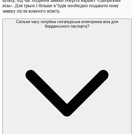
шляху, під час подання заявки оберіть варіант «Дворазова
віза». Для трьох і більше в’їздів необхідно подавати нову
заявку після кожного візиту.
Скільки часу потрібна сінгапурська електронна віза для
йорданського паспорта?