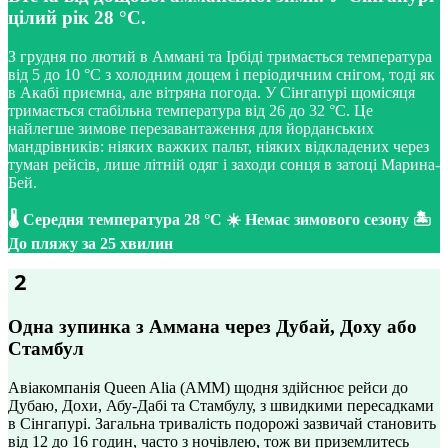
цілий рік 28 °C.
З грудня по лютий в Аммані та Ірбіді тримається температура
від 5 до 10 °C з холодним дощем і періодичним снігом, тоді як
в Акабі приємна, але вітряна погода. У Сінгапурі щомісяця
тримається стабільна температура від 26 до 32 °C. Це
найлегше зимове перезавантаження для йорданських
мандрівників: ніяких важких пальт, ніяких відкладених через
туман рейсів, лише літній одяг і заходи сонця в затоці Марина-
Бей.
🌡️ Середня температура 28 °C ☀️ Немає зимового сезону 🏝️
До пляжу за 25 хвилин
2
Одна зупинка з Аммана через Дубай, Доху або
Стамбул
Авіакомпанія Queen Alia (AMM) щодня здійснює рейси до
Дубаю, Дохи, Абу-Дабі та Стамбулу, з швидкими пересадками
в Сінгапурі. Загальна тривалість подорожі зазвичай становить
від 12 до 16 годин, часто з ночівлею, тож ви приземлитесь