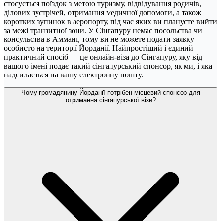
стосується поїздок з метою туризму, відвідування родичів,
ділових зустрічей, отримання медичної допомоги, а також
коротких зупинок в аеропорту, під час яких ви плануєте вийти
за межі транзитної зони. У Сінгапуру немає посольства чи
консульства в Аммані, тому ви не можете подати заявку
особисто на території Йорданії. Найпростіший і єдиний
практичний спосіб — це онлайн-віза до Сінгапуру, яку від
вашого імені подає такий сінгапурський спонсор, як ми, і яка
надсилається на вашу електронну пошту.
Чому громадянину Йорданії потрібен місцевий спонсор для
отримання сінгапурської візи?