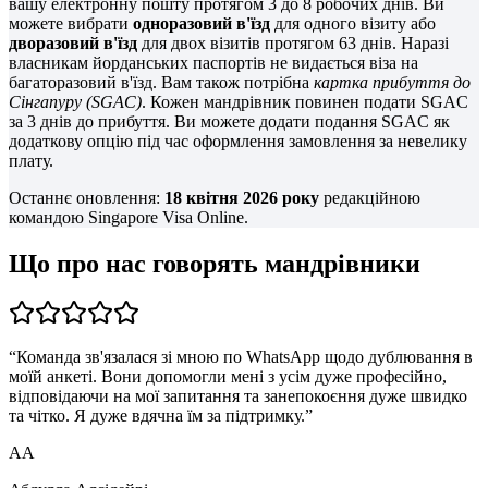
вашу електронну пошту протягом 3 до 8 робочих днів. Ви
можете вибрати
одноразовий в'їзд
для одного візиту або
дворазовий в'їзд
для двох візитів протягом 63 днів. Наразі
власникам йорданських паспортів не видається віза на
багаторазовий в'їзд. Вам також потрібна
картка прибуття до
Сінгапуру (SGAC)
. Кожен мандрівник повинен подати SGAC
за 3 днів до прибуття. Ви можете додати подання SGAC як
додаткову опцію під час оформлення замовлення за невелику
плату.
Останнє оновлення:
18 квітня 2026 року
редакційною
командою Singapore Visa Online.
Що про нас говорять мандрівники
“
Команда зв'язалася зі мною по WhatsApp щодо дублювання в
моїй анкеті. Вони допомогли мені з усім дуже професійно,
відповідаючи на мої запитання та занепокоєння дуже швидко
та чітко. Я дуже вдячна їм за підтримку.
”
АА