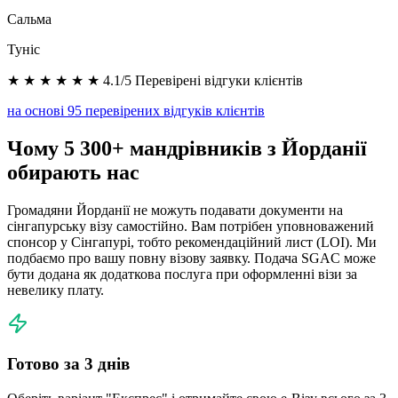
Сальма
Туніс
★ ★ ★ ★ ★ ★ 4.1/5 Перевірені відгуки клієнтів
на основі 95 перевірених відгуків клієнтів
Чому 5 300+ мандрівників з Йорданії
обирають нас
Громадяни Йорданії не можуть подавати документи на
сінгапурську візу самостійно. Вам потрібен уповноважений
спонсор у Сінгапурі, тобто рекомендаційний лист (LOI). Ми
подбаємо про вашу повну візову заявку. Подача SGAC може
бути додана як додаткова послуга при оформленні візи за
невелику плату.
Готово за 3 днів