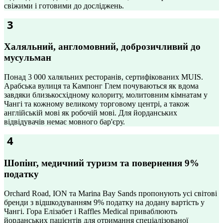
свіжими і готовими до досліджень.
3
Халяльний, англомовний, доброзичливий до
мусульман
Понад 3 000 халяльних ресторанів, сертифікованих MUIS.
Арабська вулиця та Кампонг Глем почуваються як вдома
завдяки близькосхідному колориту, молитовним кімнатам у
Чангі та кожному великому торговому центрі, а також
англійській мові як робочій мові. Для йорданських
відвідувачів немає мовного бар'єру.
4
Шопінг, медичний туризм та повернення 9%
податку
Orchard Road, ION та Marina Bay Sands пропонують усі світові
бренди з відшкодуванням 9% податку на додану вартість у
Чангі. Гора Елізабет і Raffles Medical приваблюють
йорданських пацієнтів для отримання спеціалізованої