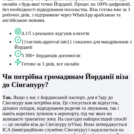
онлайн з будь-якої точки Йорданії. Процес на 100% цифровий,
без необхідності відвідування посольства. Віза готова вже за 3
робочих днів, з підтримкою через WhatsApp арабською та
англійською мовами.
4.1/5 з реальних відгуків клієнтів
{{var:stats.approval rate}} схвалено для мандрівників з
Йорданії
5 300+ йорданців допомогли
Готово за 3 днів, все онлайн
Чи потрібна громадянам Йорданії віза
до Сінгапуру?
Так.
Якщо у вас є йорданський паспорт, для в’їзду до
Сінгапуру вам потрібна віза. Це стосується як відпусток,
ділових поїздок, відвідування родичів та лікування, так і
навіть коротких зупинок в аеропорту, під час яких ви
залишаєте транзитну зону. На сьогодні найпростіший спосіб
— це онлайн-віза до Сінгапуру (eVisa). Вона затверджується
ICA (імміграційною службою Сінгапуру) і надсилається на