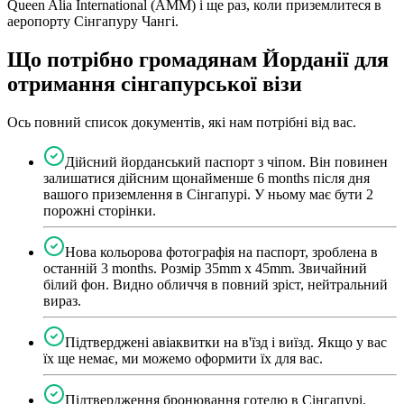
Queen Alia International (AMM) і ще раз, коли приземлитеся в
аеропорту Сінгапуру Чангі.
Що потрібно громадянам Йорданії для
отримання сінгапурської візи
Ось повний список документів, які нам потрібні від вас.
Дійсний йорданський паспорт з чіпом. Він повинен
залишатися дійсним щонайменше 6 months після дня
вашого приземлення в Сінгапурі. У ньому має бути 2
порожні сторінки.
Нова кольорова фотографія на паспорт, зроблена в
останній 3 months. Розмір 35mm x 45mm. Звичайний
білий фон. Видно обличчя в повний зріст, нейтральний
вираз.
Підтверджені авіаквитки на в'їзд і виїзд. Якщо у вас
їх ще немає, ми можемо оформити їх для вас.
Підтвердження бронювання готелю в Сінгапурі.